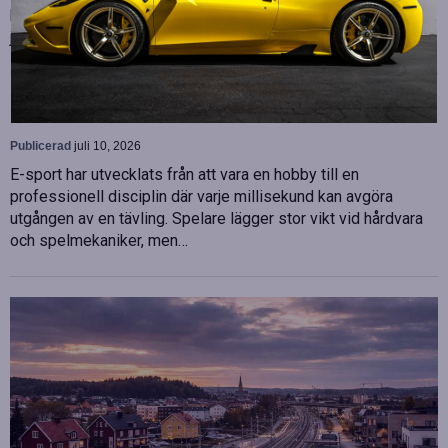
biträdande ekonomichef. Båda började sina nya tjänster den 1
juni 2026 och kommer att…
Betydelsen av snabb internetanslutning för e-
sport
Publicerad
juli 10, 2026
E-sport har utvecklats från att vara en hobby till en
professionell disciplin där varje millisekund kan avgöra
utgången av en tävling. Spelare lägger stor vikt vid hårdvara
och spelmekaniker, men…