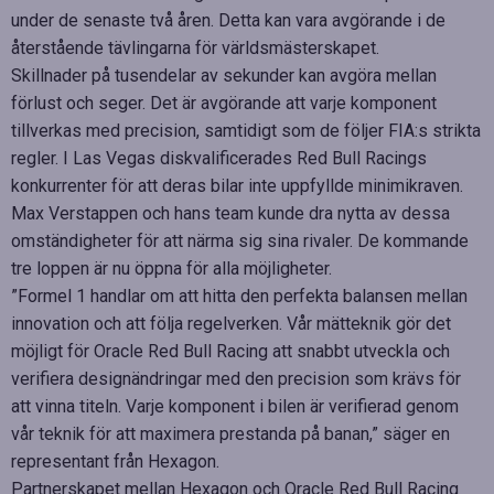
under de senaste två åren. Detta kan vara avgörande i de
återstående tävlingarna för världsmästerskapet.
Skillnader på tusendelar av sekunder kan avgöra mellan
förlust och seger. Det är avgörande att varje komponent
tillverkas med precision, samtidigt som de följer FIA:s strikta
regler. I Las Vegas diskvalificerades Red Bull Racings
konkurrenter för att deras bilar inte uppfyllde minimikraven.
Max Verstappen och hans team kunde dra nytta av dessa
omständigheter för att närma sig sina rivaler. De kommande
tre loppen är nu öppna för alla möjligheter.
”Formel 1 handlar om att hitta den perfekta balansen mellan
innovation och att följa regelverken. Vår mätteknik gör det
möjligt för Oracle Red Bull Racing att snabbt utveckla och
verifiera designändringar med den precision som krävs för
att vinna titeln. Varje komponent i bilen är verifierad genom
vår teknik för att maximera prestanda på banan,” säger en
representant från Hexagon.
Partnerskapet mellan Hexagon och Oracle Red Bull Racing