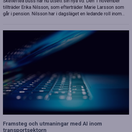
Skellefteå buss har nu utsett sin nya vd. Den 1 november
tillträder Erika Nilsson, som efterträder Marie Larsson som
går i pension. Nilsson har i dagsläget en ledande roll inom…
Framsteg och utmaningar med AI inom
transportsektorn