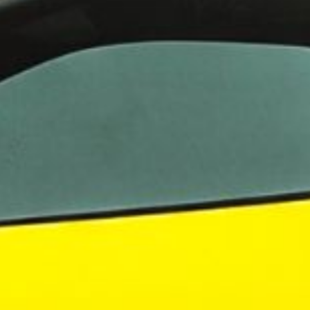
ningstjänster i Norden
 i Sverige
evelsen