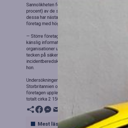
Sannolikheten för att drabbas av angrepp ökar ocks
procent) av de större företagen i Sverige rapporter
dessa har nästan en fjärdedel (23 procent) upplevt m
företag med högre omsättning oftare blir måltavlor.
— Större företag är ofta mer attraktiva mål för cyb
känslig information. Dessutom är deras IT-miljöer 
organisationer underskattar fortfarande risknivån o
tecken på säkerhet. Därför står företag som arbeta
incidentberedskap och kontinuerlig övervakning stark
hon.
Undersökningen, som kallas Azets Barometer, ger af
Storbritannien och Irland. Den identifierar trender 
företagen upplever. Den genomfördes i oktober 20
totalt cirka 2 150 företag deltog, varav drygt 400 va
Mest lästa