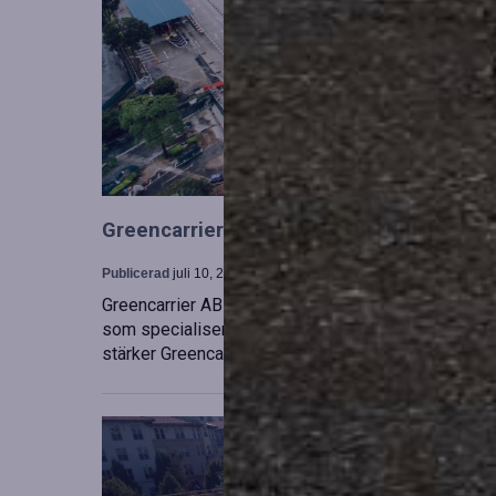
Greencarrier utökar sin verksamhet gen
Publicerad
juli 10, 2026
Greencarrier AB har förvärvat en majoritetsandel i
som specialiserar sig på försäljning, uthyrning och
stärker Greencarriers ställning inom containersekt