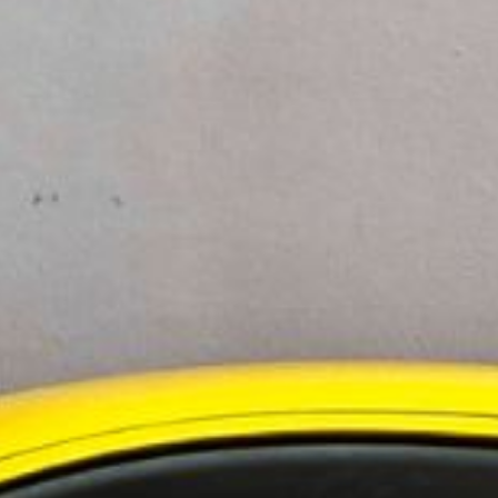
å med företagets storlek. Nära hälften (48
ade under 2025 att de hade blivit utsatta. Av
er än ett angrepp. Det är inte oväntat att
erkriminella eftersom de hanterar stora värden och
ofta komplexa och svåra att överblicka. Många
ch tolkar avsaknaden av incidenter som ett
r strukturerat med förebyggande säkerhet,
are när, inte om, ett angrepp inträffar, avslutar
färsinsikter från företag i Norden,
kopplade till framtidsutsikter och hot som
25 av Meridian West på uppdrag av Azets, där
r från Sverige.