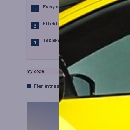
Eviny och Statkraft förenar snabbladd
Effektiv drift av trafiktekniska system
Teknikens roll i den svenska speluppl
my code
Fler intressanta artiklar