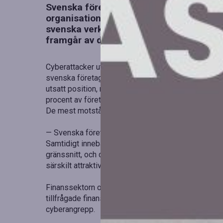
Svenska företag står i centrum för ett 
organisationer i övriga Norden samt Storb
svenska verksamheter är mer utsatta, sä
framgår av den senaste rapporten från 
Cyberattacker utgör ett allvarligt problem för föret
svenska företag har rapporterat att de har blivit uts
utsatt position, men även andra marknader upplever
procent av företagen att de drabbats, medan Norge 
De mest motståndskraftiga företagen finns i Storbr
— Svenska företag ligger långt fram i sin digitala ut
Samtidigt innebär den höga digitala mognaden fler
gränssnitt, och därmed en större angreppsyta för 
särskilt attraktiva mål, även om hotbilden idag är p
Finanssektorn och större bolag framstår som de me
tillfrågade finansföretag i Sverige, uppger mer än e
cyberangrepp.