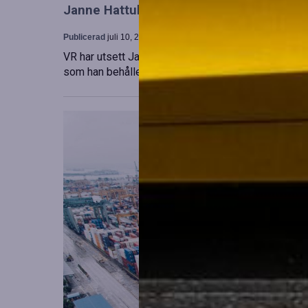
Janne Hattula tillträder som ny ledare för
Publicerad
juli 10, 2026
VR har utsett Janne Hattula att leda verksamheten f
som han behåller sitt ansvar i Finland. Detta sker 