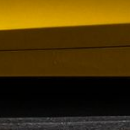
 VR City Traffic i Sverige och Finland
ör upphandlad kollektivtrafik i Sverige, samtidigt
i kölvattnet av Johan Oscarssons avsked från…