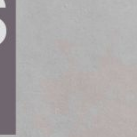
ökat cyberhot. Jämfört med
ritannien och Irland visar det sig att
rskilt de större företagen. Detta
Azets Barometer.
ag i Sverige. Över en tredjedel (37 procent) av
atta för cyberangrepp. Sverige är i en särskilt
 liknande hot. I Danmark och Finland uppger 33
ligger på 30 procent och Irland på 28 procent.
itannien, där endast 23 procent har drabbats.
veckling, vilket är en tydlig konkurrensfördel.
 system, molntjänster och uppkopplade
cyberkriminella. Det gör svenska verksamheter
åtaglig även på andra marknader, säger hon.
st sårbara. Enligt undersökningen, av 61
n fjärdedel (26 procent) att de har drabbats av