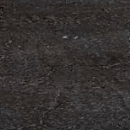
om förvärv av Containerhandel CARU
 Containerhandel CARU AB, ett svenskt företag
 skräddarsydda containerlösningar. Detta förvärv
orn och…