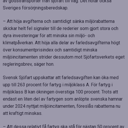
av godstransporter från sjöfart till väg. Det hotar också
Sveriges försörjningsberedskap.
– Att höja avgifterna och samtidigt sänka miljörabatterna
skickar helt fel signaler till de rederier som gjort stora och
dyra investeringar för att minska sin miljö- och
klimatpåverkan. Att höja alla delar av farledsavgifterna högt
över konsumentprisindex och samtidigt minska
miljöincitamenten strider dessutom mot Sjöfartsverkets eget
regleringsbrev, säger hon.
Svensk Sjöfart uppskattar att farledsavgiften kan öka med
upp till 263 procent för fartyg i miljöklass A. För fartyg i
miljöklass B kan ökningen överstiga 100 procent. Trots att
endast en liten del av fartygen som anlöpte svenska hamnar
under 2024 nyttjat miljöincitamenten, föreslås rabatterna nu
att kraftigt minskas.
– Att dessa relativt få fartyg ska stå för nästan 50 procent av