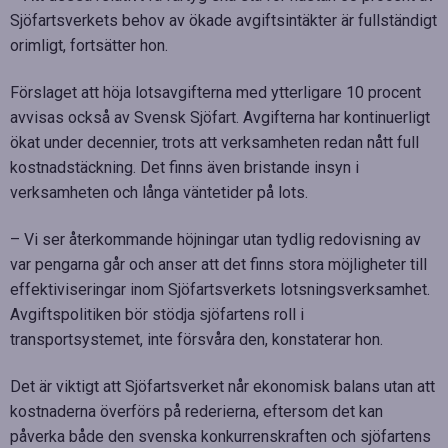
Sjöfartsverkets behov av ökade avgiftsintäkter är fullständigt
orimligt, fortsätter hon.
Förslaget att höja lotsavgifterna med ytterligare 10 procent
avvisas också av Svensk Sjöfart. Avgifterna har kontinuerligt
ökat under decennier, trots att verksamheten redan nått full
kostnadstäckning. Det finns även bristande insyn i
verksamheten och långa väntetider på lots.
– Vi ser återkommande höjningar utan tydlig redovisning av
var pengarna går och anser att det finns stora möjligheter till
effektiviseringar inom Sjöfartsverkets lotsningsverksamhet.
Avgiftspolitiken bör stödja sjöfartens roll i
transportsystemet, inte försvåra den, konstaterar hon.
Det är viktigt att Sjöfartsverket når ekonomisk balans utan att
kostnaderna överförs på rederierna, eftersom det kan
påverka både den svenska konkurrenskraften och sjöfartens