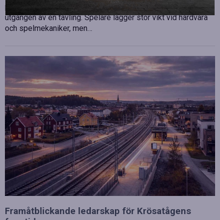
professionell disciplin där varje millisekund kan avgöra
utgången av en tävling. Spelare lägger stor vikt vid hårdvara
och spelmekaniker, men…
Framåtblickande ledarskap för Krösatågens