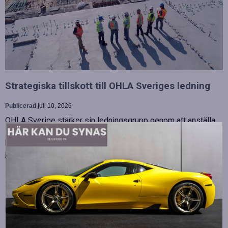
Strategiska tillskott till OHLA Sveriges ledning
Publicerad
juli 10, 2026
OHLA Sverige stärker sin ledningsgrupp genom att anställa
Malin Bergman som HR-chef och María Vazquez som
biträdande ekonomichef. Båda började sina nya tjänster den 1
juni 2026 och kommer att…
Betydelsen av snabb internetanslutning för e-
sport
Publicerad
juli 10, 2026
E-sport har utvecklats från att vara en hobby till en