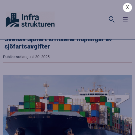
X
Svensk Sjöfart kritiserar höjningar av
sjöfartsavgifter
Publicerad
augusti 30, 2025