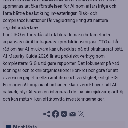
uppmanas att öka förståelsen för AI som affärsfråga och
fatta bättre beslut kring investeringar. Risk- och
compliancefunktioner får vägledning kring att hantera
regulatoriska krav.
För CISO:er föreslås att etablerade säkerhetsmetoder
anpassas när AI integreras i produktionsmiljöer. CTO:er får
råd om hur AI-mjukvara kan utvecklas på ett strukturerat sätt.
AI Maturity Guide 2026 är ett praktiskt verktyg som
kompletterar SIG:s tidigare rapporter. Det fokuserar på vad
ledningar och teknikorganisationer konkret bör göra för att
övervinna gapet mellan ambition och verklighet, enligt SIG.
En mogen AI-organisation har en klar översikt över sitt AI-
nätverk, styr AI som en integrerad del av sin mjukvaruportfölj
och kan mäta vilken affärsnytta investeringarna ger.
Mest lästa