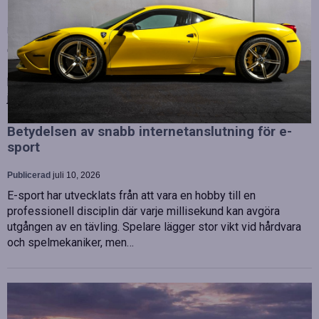
Strategiska tillskott till OHLA Sveriges ledning
Publicerad
juli 10, 2026
OHLA Sverige stärker sin ledningsgrupp genom att anställa
Malin Bergman som HR-chef och María Vazquez som
biträdande ekonomichef. Båda började sina nya tjänster den 1
juni 2026 och kommer att…
Betydelsen av snabb internetanslutning för e-
sport
Publicerad
juli 10, 2026
E-sport har utvecklats från att vara en hobby till en
professionell disciplin där varje millisekund kan avgöra
utgången av en tävling. Spelare lägger stor vikt vid hårdvara
och spelmekaniker, men…