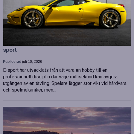
Publicerad
juli 10, 2026
OHLA Sverige stärker sin ledningsgrupp genom att anställa
Malin Bergman som HR-chef och María Vazquez som
biträdande ekonomichef. Båda började sina nya tjänster den 1
juni 2026 och kommer att…
Betydelsen av snabb internetanslutning för e-
sport
Publicerad
juli 10, 2026
E-sport har utvecklats från att vara en hobby till en
professionell disciplin där varje millisekund kan avgöra
utgången av en tävling. Spelare lägger stor vikt vid hårdvara
och spelmekaniker, men…