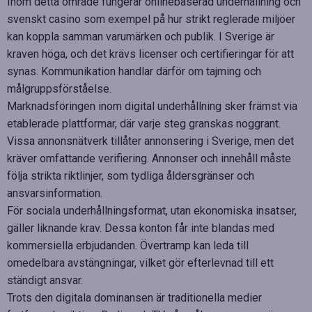
Inom detta område fungerar onlinebaserad underhållning och
svenskt casino som exempel på hur strikt reglerade miljöer
kan koppla samman varumärken och publik. I Sverige är
kraven höga, och det krävs licenser och certifieringar för att
synas. Kommunikation handlar därför om tajming och
målgruppsförståelse.
Marknadsföringen inom digital underhållning sker främst via
etablerade plattformar, där varje steg granskas noggrant.
Vissa annonsnätverk tillåter annonsering i Sverige, men det
kräver omfattande verifiering. Annonser och innehåll måste
följa strikta riktlinjer, som tydliga åldersgränser och
ansvarsinformation.
För sociala underhållningsformat, utan ekonomiska insatser,
gäller liknande krav. Dessa konton får inte blandas med
kommersiella erbjudanden. Övertramp kan leda till
omedelbara avstängningar, vilket gör efterlevnad till ett
ständigt ansvar.
Trots den digitala dominansen är traditionella medier