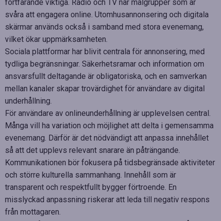
fortfarande viktiga. Radio och TV når målgrupper som är
svåra att engagera online. Utomhusannonsering och digitala
skärmar används också i samband med stora evenemang,
vilket ökar uppmärksamheten.
Sociala plattformar har blivit centrala för annonsering, med
tydliga begränsningar. Säkerhetsramar och information om
ansvarsfullt deltagande är obligatoriska, och en samverkan
mellan kanaler skapar trovärdighet för användare av digital
underhållning.
För användare av onlineunderhållning är upplevelsen central.
Många vill ha variation och möjlighet att delta i gemensamma
evenemang. Därför är det nödvändigt att anpassa innehållet
så att det upplevs relevant snarare än påträngande.
Kommunikationen bör fokusera på tidsbegränsade aktiviteter
och större kulturella sammanhang. Innehåll som är
transparent och respektfullt bygger förtroende. En
misslyckad anpassning riskerar att leda till negativ respons
från mottagaren.