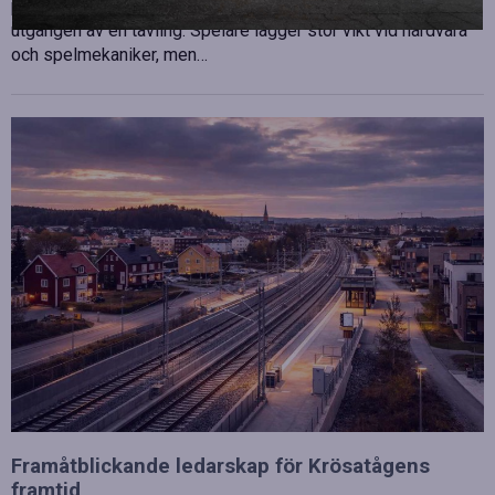
professionell disciplin där varje millisekund kan avgöra
utgången av en tävling. Spelare lägger stor vikt vid hårdvara
och spelmekaniker, men…
Framåtblickande ledarskap för Krösatågens
framtid