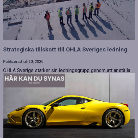
Strategiska tillskott till OHLA Sveriges ledning
Publicerad
juli 10, 2026
OHLA Sverige stärker sin ledningsgrupp genom att anställa
Malin Bergman som HR-chef och María Vazquez som
biträdande ekonomichef. Båda började sina nya tjänster den 1
juni 2026 och kommer att…
Betydelsen av snabb internetanslutning för e-
sport
Publicerad
juli 10, 2026
E-sport har utvecklats från att vara en hobby till en