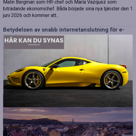
Malin Bergman som HR-chef och María Vazquez som
biträdande ekonomichef. Båda började sina nya tjänster den 1
juni 2026 och kommer att…
Betydelsen av snabb internetanslutning för e-
sport
Publicerad
juli 10, 2026
E-sport har utvecklats från att vara en hobby till en
professionell disciplin där varje millisekund kan avgöra
utgången av en tävling. Spelare lägger stor vikt vid hårdvara
och spelmekaniker, men…