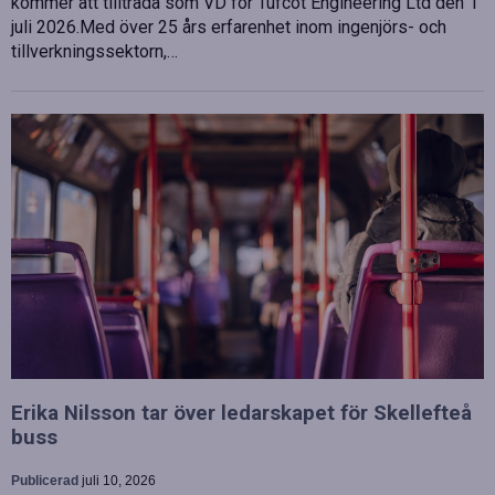
kommer att tillträda som VD för Tufcot Engineering Ltd den 1
juli 2026.Med över 25 års erfarenhet inom ingenjörs- och
tillverkningssektorn,…
Erika Nilsson tar över ledarskapet för Skellefteå
buss
Publicerad
juli 10, 2026