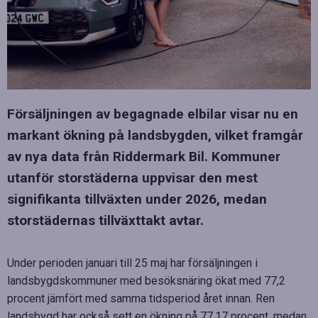
Försäljningen av begagnade elbilar visar nu en
markant ökning på landsbygden, vilket framgår
av nya data från Riddermark Bil. Kommuner
utanför storstäderna uppvisar den mest
signifikanta tillväxten under 2026, medan
storstädernas tillväxttakt avtar.
Under perioden januari till 25 maj har försäljningen i
landsbygdskommuner med besöksnäring ökat med 77,2
procent jämfört med samma tidsperiod året innan. Ren
landsbygd har också sett en ökning på 77,17 procent, medan