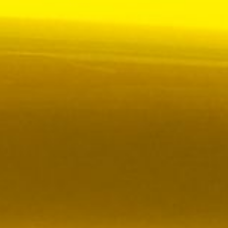
 VR City Traffic i Sverige och Finland
ör upphandlad kollektivtrafik i Sverige, samtidigt
i kölvattnet av Johan Oscarssons avsked från…