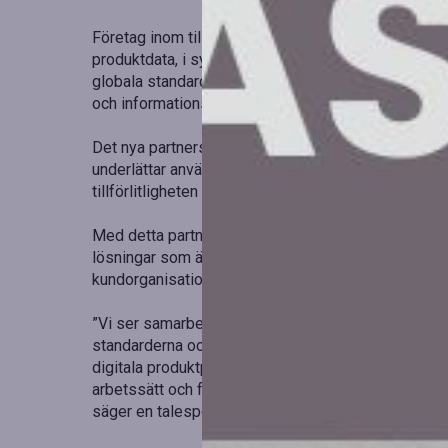
Företag inom tillverknings- och handelssektorerna 
produktdata, i synnerhet med nya EU-regleringar so
globala standarder som gör det möjligt att skapa e
och informationsutbyte.
Det nya partnerskapsprogrammet är inriktat på före
underlättar användningen av GS1-standarder. Syftet ä
tillförlitligheten i datautbytet inom värdekedjan.
Med detta partnerskap vill Sigma Technology Solut
lösningar som är skräddarsydda för varje organisatio
kundorganisationer.
”Vi ser samarbetet med GS1 Sweden som en strate
standarderna och vi har lång praktisk erfarenhet av
digitala produktpass. För oss handlar detta inte ba
arbetssätt och framtidssäkra verksamheter med till
säger en talesperson.