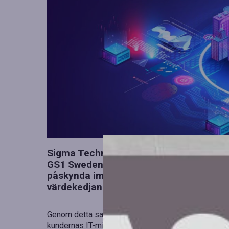
Sigma Technology Solutions Group har bl
GS1 Swedens nya partnerskapsprogram. 
påskynda implementeringen av GS1-standa
värdekedjan konkreta affärsfördelar.
Genom detta samarbete kan Sigma Technology bättre
kundernas IT-miljöer, med fokus på digitala produk