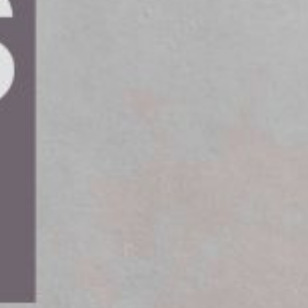
står inför ökade krav på spårbarhet och korrekt
m träder i kraft. GS1 Sweden ansvarar för
tt gemensamt digitalt affärsspråk för spårbarhet
tag som erbjuder tjänster eller lösningar som
r att förbättra effektiviteten och
ions Group omvandla standarder till skalbara
n för att skänka direkt värde till
gisk kraftsamling. GS1 har djup kunskap om
 att omsätta dem i fungerande lösningar för
ra om regelefterlevnad, utan om att bygga nya
förlitliga och standardiserade data som grund,”