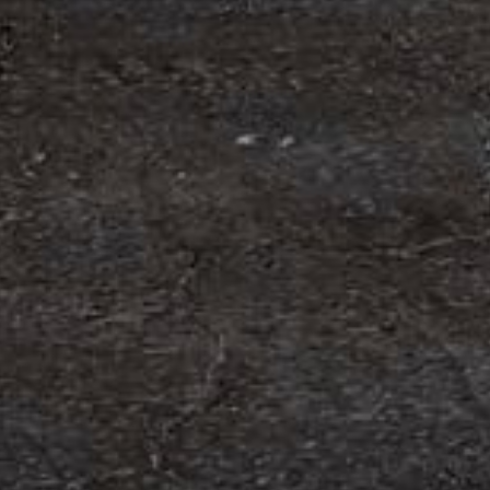
om förvärv av Containerhandel CARU
 Containerhandel CARU AB, ett svenskt företag
 skräddarsydda containerlösningar. Detta förvärv
orn och…