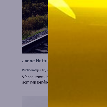
Janne Hattula tillträder som ny ledare för
Publicerad
juli 10, 2026
VR har utsett Janne Hattula att leda verksamheten f
som han behåller sitt ansvar i Finland. Detta sker 