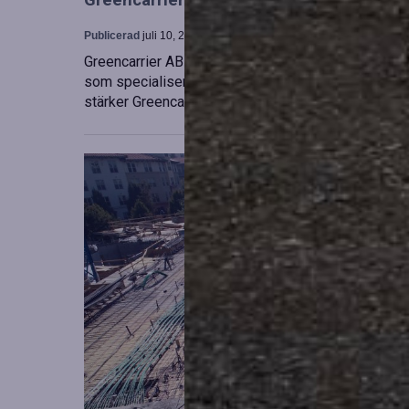
Greencarrier utökar sin verksamhet gen
Publicerad
juli 10, 2026
Greencarrier AB har förvärvat en majoritetsandel i
som specialiserar sig på försäljning, uthyrning och
stärker Greencarriers ställning inom containersekt