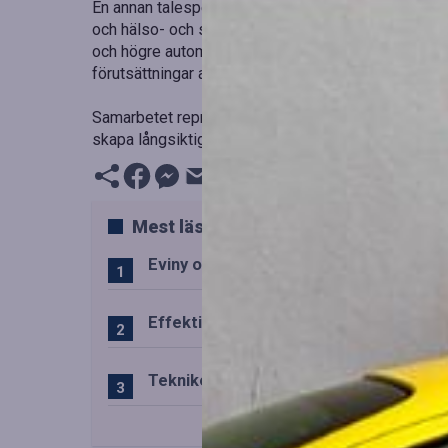
En annan talesperson tillägger: ”Vi har över lång t
och hälso- och sjukvård som har lyckats uppnå effe
och högre automatiseringsgrad. Med standardiserad
förutsättningar att hantera nya regelkrav och accele
Samarbetet representerar ett viktigt steg för att ö
skapa långsiktigt värde genom standardiserade pr
Mest lästa
Eviny och Statkraft förenar snabbladd
Effektiv drift av trafiktekniska system
Teknikens roll i den svenska speluppl