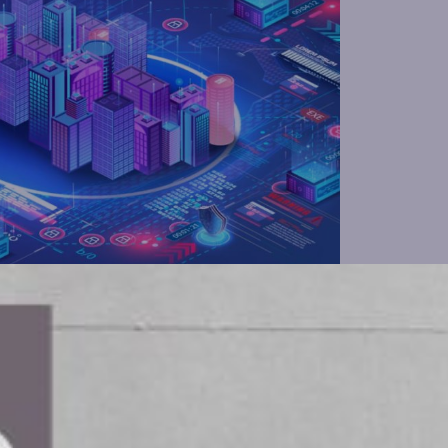
ivit den första aktören att gå med i
Målet med detta program är att
rder, vilket ger företag i hela
 införa standardbaserade lösningar direkt i
tpass och strukturerad produktinformation.