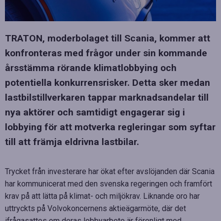
TRATON, moderbolaget till Scania, kommer att
konfronteras med frågor under sin kommande
årsstämma rörande klimatlobbying och
potentiella konkurrensrisker. Detta sker medan
lastbilstillverkaren tappar marknadsandelar till
nya aktörer och samtidigt engagerar sig i
lobbying för att motverka regleringar som syftar
till att främja eldrivna lastbilar.
Trycket från investerare har ökat efter avslöjanden där Scania
har kommunicerat med den svenska regeringen och framfört
krav på att lätta på klimat- och miljökrav. Liknande oro har
uttryckts på Volvokoncernens aktieägarmöte, där det
ifrågasattes om deras lobbyarbete är förenligt med