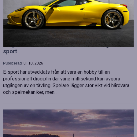
Publicerad
juli 10, 2026
OHLA Sverige stärker sin ledningsgrupp genom att anställa
Malin Bergman som HR-chef och María Vazquez som
biträdande ekonomichef. Båda började sina nya tjänster den 1
juni 2026 och kommer att…
Betydelsen av snabb internetanslutning för e-
sport
Publicerad
juli 10, 2026
E-sport har utvecklats från att vara en hobby till en
professionell disciplin där varje millisekund kan avgöra
utgången av en tävling. Spelare lägger stor vikt vid hårdvara
och spelmekaniker, men…