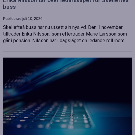
Erika Nilsson tar över ledarskapet för Skellefteå
buss
Publicerad
juli 10, 2026
Skellefteå buss har nu utsett sin nya vd. Den 1 november
tillträder Erika Nilsson, som efterträder Marie Larsson som
går i pension. Nilsson har i dagsläget en ledande roll inom…