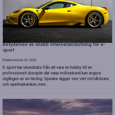
Publicerad
juli 10, 2026
OHLA Sverige stärker sin ledningsgrupp genom att anställa
Malin Bergman som HR-chef och María Vazquez som
biträdande ekonomichef. Båda började sina nya tjänster den 1
juni 2026 och kommer att…
Betydelsen av snabb internetanslutning för e-
sport
Publicerad
juli 10, 2026
E-sport har utvecklats från att vara en hobby till en
professionell disciplin där varje millisekund kan avgöra
utgången av en tävling. Spelare lägger stor vikt vid hårdvara
och spelmekaniker, men…