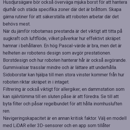
Husdjursägare bör också överväga mjuka borst för att hantera
djurhår och städa specifika zoner där det är bråttom. Skapa
gärna rutiner för att säkerställa att roboten arbetar där det
behövs mest.
När du jämför robotarnas prestanda är det viktigt att titta på
sugkraft och luftflöde, vilket påverkar hur effektivt skräpet
hamnar i behållaren. En hög Pascal-värde är bra, men det är
helheten av robotens design som avgör prestationen.
Borstdesign och hur roboten hanterar hår är också avgörande.
Gummivalsar trasslar mindre och är lättare att underhålla.
Sidoborstar kan hjälpa till men stora vinster kommer från hur
roboten riktar skräpet in i intaget.
Filtrering är också viktigt för allergiker; en dammstation som
kan självtömma till en sluten påse är att föredra. Se till att
byta filter och påsar regelbundet för att hålla inomhusluften
ren.
Navigeringskapacitet är en annan kritisk faktor. Välj en modell
med LiDAR eller 3D-sensorer och en app som tillåter