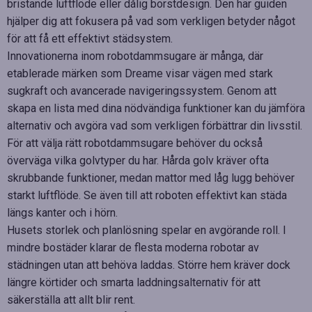
bristande luftflöde eller dålig borstdesign. Den här guiden
hjälper dig att fokusera på vad som verkligen betyder något
för att få ett effektivt städsystem.
Innovationerna inom robotdammsugare är många, där
etablerade märken som Dreame visar vägen med stark
sugkraft och avancerade navigeringssystem. Genom att
skapa en lista med dina nödvändiga funktioner kan du jämföra
alternativ och avgöra vad som verkligen förbättrar din livsstil.
För att välja rätt robotdammsugare behöver du också
överväga vilka golvtyper du har. Hårda golv kräver ofta
skrubbande funktioner, medan mattor med låg lugg behöver
starkt luftflöde. Se även till att roboten effektivt kan städa
längs kanter och i hörn.
Husets storlek och planlösning spelar en avgörande roll. I
mindre bostäder klarar de flesta moderna robotar av
städningen utan att behöva laddas. Större hem kräver dock
längre körtider och smarta laddningsalternativ för att
säkerställa att allt blir rent.