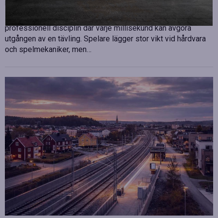
Publicerad
juli 10, 2026
E-sport har utvecklats från att vara en hobby till en
professionell disciplin där varje millisekund kan avgöra
utgången av en tävling. Spelare lägger stor vikt vid hårdvara
och spelmekaniker, men…