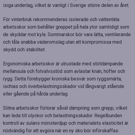
isiga underlag, vilket är vanligt i Sverige större delen av året.
För vinterbruk rekommenderas isolerade och vattentäta
arbetsskor som behåller greppet på hala ytor samtidigt som
de skyddar mot kyla. Sommarskor bör vara lätta, ventilerande
och tåla snabba väderomslag utan att kompromissa med
skydd och stabilitet.
Ergonomiska arbetsskor är utrustade med stötdämpande
mellansula och fotvalvsstöd som avlastar knän, höfter och
rygg. Detta förebygger kroniska besvär som ryggsmärta,
ischias och överbelastningsskador vid långvarigt stående
eller gående på hårda underlag.
Slitna arbetsskor förlorar såväl dämpning som grepp, vilket
kan leda till olyckor och belastningsskador. Regelbunden
kontroll av sulans mönsterdjup och materialets elasticitet är
nödvändig för att avgöra när en ny sko bör införskaffas.