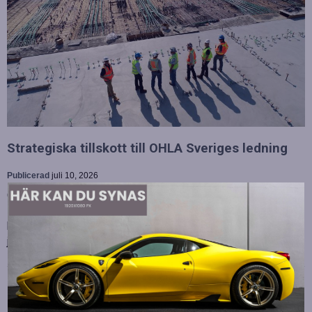
Strategiska tillskott till OHLA Sveriges ledning
Publicerad
juli 10, 2026
OHLA Sverige stärker sin ledningsgrupp genom att anställa
Malin Bergman som HR-chef och María Vazquez som
biträdande ekonomichef. Båda började sina nya tjänster den 1
juni 2026 och kommer att…
Betydelsen av snabb internetanslutning för e-
sport