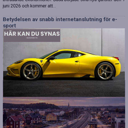
juni 2026 och kommer att…
Betydelsen av snabb internetanslutning för e-
sport
Publicerad
juli 10, 2026
E-sport har utvecklats från att vara en hobby till en
professionell disciplin där varje millisekund kan avgöra
utgången av en tävling. Spelare lägger stor vikt vid hårdvara
och spelmekaniker, men…