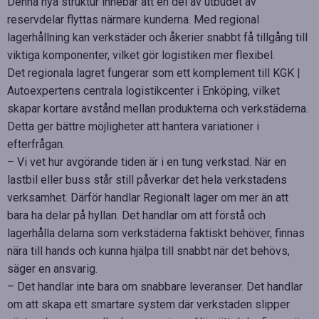
Denna nya struktur innebär att en del av utbudet av
reservdelar flyttas närmare kunderna. Med regional
lagerhållning kan verkstäder och åkerier snabbt få tillgång till
viktiga komponenter, vilket gör logistiken mer flexibel.
Det regionala lagret fungerar som ett komplement till KGK |
Autoexpertens centrala logistikcenter i Enköping, vilket
skapar kortare avstånd mellan produkterna och verkstäderna.
Detta ger bättre möjligheter att hantera variationer i
efterfrågan.
– Vi vet hur avgörande tiden är i en tung verkstad. När en
lastbil eller buss står still påverkar det hela verkstadens
verksamhet. Därför handlar Regionalt lager om mer än att
bara ha delar på hyllan. Det handlar om att förstå och
lagerhålla delarna som verkstäderna faktiskt behöver, finnas
nära till hands och kunna hjälpa till snabbt när det behövs,
säger en ansvarig.
– Det handlar inte bara om snabbare leveranser. Det handlar
om att skapa ett smartare system där verkstaden slipper