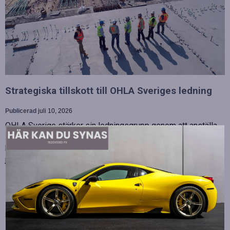
Strategiska tillskott till OHLA Sveriges ledning
Publicerad
juli 10, 2026
OHLA Sverige stärker sin ledningsgrupp genom att anställa
Malin Bergman som HR-chef och María Vazquez som
biträdande ekonomichef. Båda började sina nya tjänster den 1
juni 2026 och kommer att…
Betydelsen av snabb internetanslutning för e-
sport
Publicerad
juli 10, 2026
E-sport har utvecklats från att vara en hobby till en