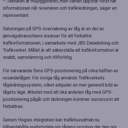
– Tekniken är möjliggöraren, men värdet uppstår först när
informationen når resenären och trafikledningen, säger en
representant.
Satsningen på GPS-övervakning av tåg är en del av
järnvägsbranschens insatser för att förbättra
trafikinformationen, i samarbete med JBS Datadelning och
Trafikverket. Målet är att säkerställa att trafikinformation är
snabb, samstämmig och tillförlitlig.
För närvarande finns GPS-positionering på cirka hälften av
resandetågen. För övriga tåg används Trafikverkets
tågledningssystem, vilket erbjuder en mer generell bild av
tågets läge. Arbetet med att öka andelen tåg med GPS-
positionering pågår och täckningen kommer successivt att
förbättras.
Genom Hogias integration kan trafikhuvudmän nu
tillhandahålla realtidsdata om tågens position där den gör