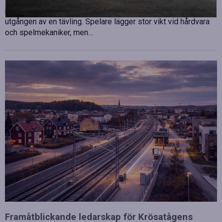
professionell disciplin där varje millisekund kan avgöra
utgången av en tävling. Spelare lägger stor vikt vid hårdvara
och spelmekaniker, men…
Framåtblickande ledarskap för Krösatågens