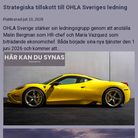
Strategiska tillskott till OHLA Sveriges ledning
Publicerad
juli 10, 2026
OHLA Sverige stärker sin ledningsgrupp genom att anställa
Malin Bergman som HR-chef och María Vazquez som
biträdande ekonomichef. Båda började sina nya tjänster den 1
juni 2026 och kommer att…
Betydelsen av snabb internetanslutning för e-
sport
Publicerad
juli 10, 2026
E-sport har utvecklats från att vara en hobby till en
professionell disciplin där varje millisekund kan avgöra
utgången av en tävling. Spelare lägger stor vikt vid hårdvara
och spelmekaniker, men…