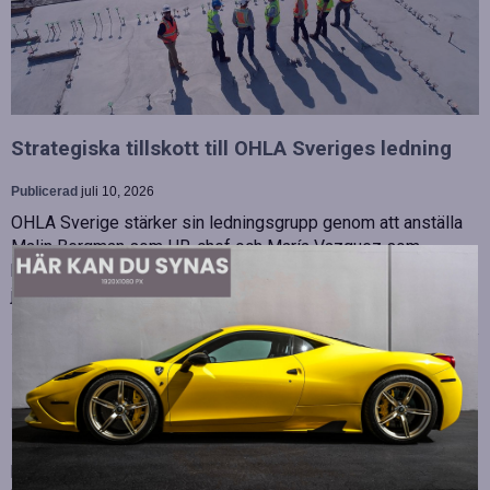
Strategiska tillskott till OHLA Sveriges ledning
Publicerad
juli 10, 2026
OHLA Sverige stärker sin ledningsgrupp genom att anställa
Malin Bergman som HR-chef och María Vazquez som
biträdande ekonomichef. Båda började sina nya tjänster den 1
juni 2026 och kommer att…
Betydelsen av snabb internetanslutning för e-
sport
Publicerad
juli 10, 2026
E-sport har utvecklats från att vara en hobby till en
professionell disciplin där varje millisekund kan avgöra