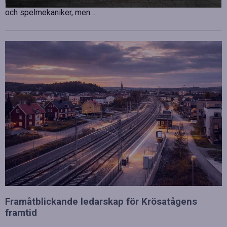
utgången av en tävling. Spelare lägger stor vikt vid hårdvara
och spelmekaniker, men…
Framåtblickande ledarskap för Krösatågens
framtid