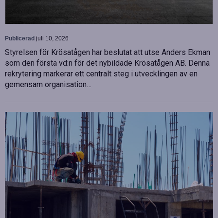
Framåtblickande ledarskap för Krösatågens
framtid
Publicerad
juli 10, 2026
Styrelsen för Krösatågen har beslutat att utse Anders Ekman
som den första vd:n för det nybildade Krösatågen AB. Denna
rekrytering markerar ett centralt steg i utvecklingen av en
gemensam organisation…