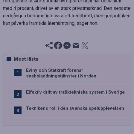
föregående år. Årets totala nyregistreringar har dock ökat
med 4 procent, drivet av en stark privatmarknad. Den senaste
nedgången bedöms inte vara ett trendbrott, men geopolitiken
kan påverka framtida återhämtning, säger hon.
Mest lästa
Eviny och Statkraft förenar
snabbladdningstjänster i Norden
Effektiv drift av trafiktekniska system i Sverige
Teknikens roll i den svenska spelupplevelsen