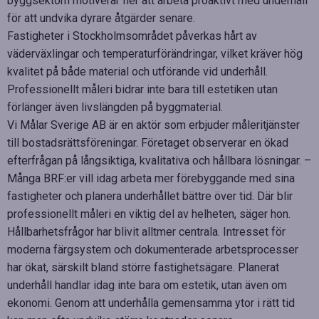
byggsektorn motiverar fler att arbeta proaktivt med underhåll
för att undvika dyrare åtgärder senare.
Fastigheter i Stockholmsområdet påverkas hårt av
väderväxlingar och temperaturförändringar, vilket kräver hög
kvalitet på både material och utförande vid underhåll.
Professionellt måleri bidrar inte bara till estetiken utan
förlänger även livslängden på byggmaterial.
Vi Målar Sverige AB är en aktör som erbjuder måleritjänster
till bostadsrättsföreningar. Företaget observerar en ökad
efterfrågan på långsiktiga, kvalitativa och hållbara lösningar. –
Många BRF:er vill idag arbeta mer förebyggande med sina
fastigheter och planera underhållet bättre över tid. Där blir
professionellt måleri en viktig del av helheten, säger hon.
Hållbarhetsfrågor har blivit alltmer centrala. Intresset för
moderna färgsystem och dokumenterade arbetsprocesser
har ökat, särskilt bland större fastighetsägare. Planerat
underhåll handlar idag inte bara om estetik, utan även om
ekonomi. Genom att underhålla gemensamma ytor i rätt tid