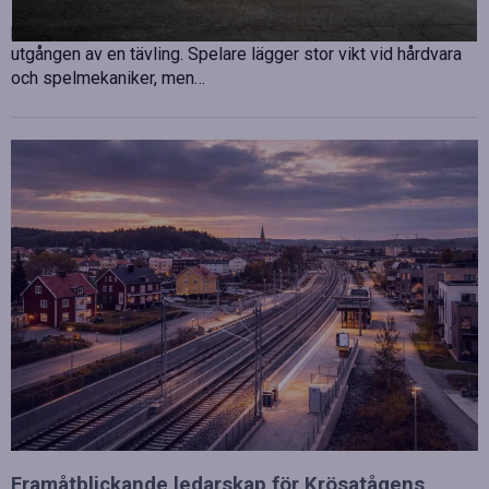
E-sport har utvecklats från att vara en hobby till en
professionell disciplin där varje millisekund kan avgöra
utgången av en tävling. Spelare lägger stor vikt vid hårdvara
och spelmekaniker, men…
Framåtblickande ledarskap för Krösatågens