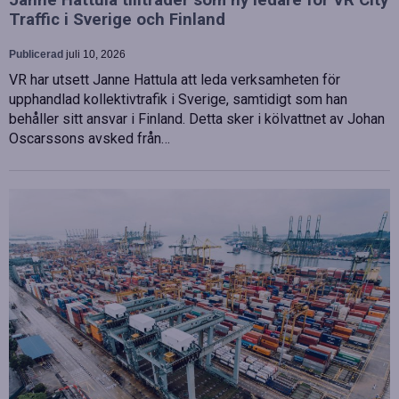
Janne Hattula tillträder som ny ledare för VR City
Traffic i Sverige och Finland
Publicerad
juli 10, 2026
VR har utsett Janne Hattula att leda verksamheten för
upphandlad kollektivtrafik i Sverige, samtidigt som han
behåller sitt ansvar i Finland. Detta sker i kölvattnet av Johan
Oscarssons avsked från…