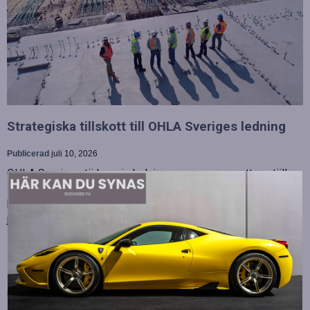
Strategiska tillskott till OHLA Sveriges ledning
Publicerad
juli 10, 2026
OHLA Sverige stärker sin ledningsgrupp genom att anställa
Malin Bergman som HR-chef och María Vazquez som
biträdande ekonomichef. Båda började sina nya tjänster den 1
juni 2026 och kommer att…
Betydelsen av snabb internetanslutning för e-
sport
Publicerad
juli 10, 2026