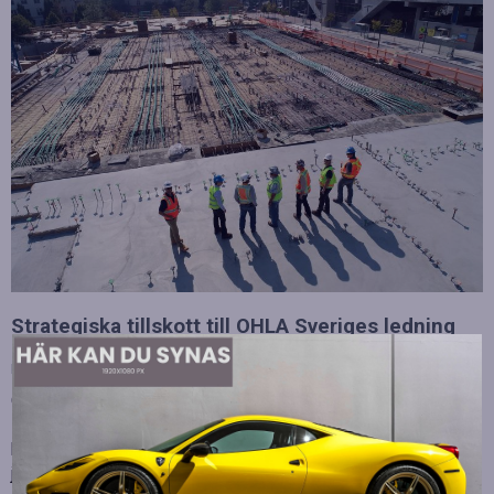
Strategiska tillskott till OHLA Sveriges ledning
Publicerad
juli 10, 2026
OHLA Sverige stärker sin ledningsgrupp genom att anställa
Malin Bergman som HR-chef och María Vazquez som
biträdande ekonomichef. Båda började sina nya tjänster den 1
juni 2026 och kommer att…