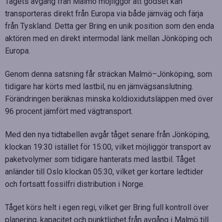
Tågets avgång från Malmö möjliggör att godset kan
transporteras direkt från Europa via både järnväg och färja
från Tyskland. Detta ger Bring en unik position som den enda
aktören med en direkt intermodal länk mellan Jönköping och
Europa.
Genom denna satsning får sträckan Malmö–Jönköping, som
tidigare har körts med lastbil, nu en järnvägsanslutning.
Förändringen beräknas minska koldioxidutsläppen med över
96 procent jämfört med vägtransport.
Med den nya tidtabellen avgår tåget senare från Jönköping,
klockan 19:30 istället för 15:00, vilket möjliggör transport av
paketvolymer som tidigare hanterats med lastbil. Tåget
anländer till Oslo klockan 05:30, vilket ger kortare ledtider
och fortsatt fossilfri distribution i Norge.
Tåget körs helt i egen regi, vilket ger Bring full kontroll över
planering, kapacitet och punktlighet från avgång i Malmö till