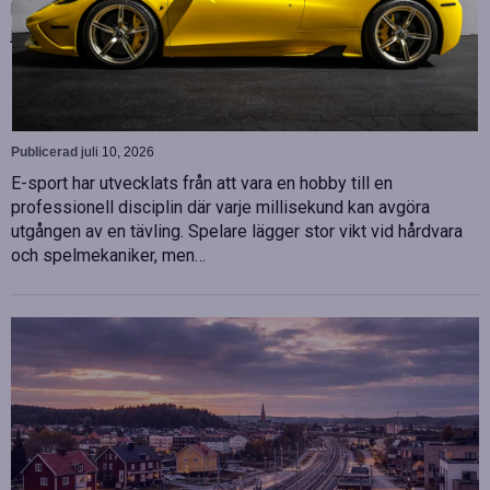
biträdande ekonomichef. Båda började sina nya tjänster den 1
juni 2026 och kommer att…
Betydelsen av snabb internetanslutning för e-
sport
Publicerad
juli 10, 2026
E-sport har utvecklats från att vara en hobby till en
professionell disciplin där varje millisekund kan avgöra
utgången av en tävling. Spelare lägger stor vikt vid hårdvara
och spelmekaniker, men…