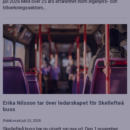
juli 2026.Med över 25 års erfarenhet inom ingenjörs- och
tillverkningssektorn,…
Erika Nilsson tar över ledarskapet för Skellefteå
buss
Publicerad
juli 10, 2026
Skellefteå buss har nu utsett sin nya vd. Den 1 november