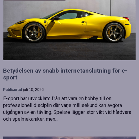
Strategiska tillskott till OHLA Sveriges ledning
Publicerad
juli 10, 2026
OHLA Sverige stärker sin ledningsgrupp genom att anställa
Malin Bergman som HR-chef och María Vazquez som
biträdande ekonomichef. Båda började sina nya tjänster den 1
juni 2026 och kommer att…
Betydelsen av snabb internetanslutning för e-
sport
Publicerad
juli 10, 2026
E-sport har utvecklats från att vara en hobby till en
professionell disciplin där varje millisekund kan avgöra
utgången av en tävling. Spelare lägger stor vikt vid hårdvara
och spelmekaniker, men…