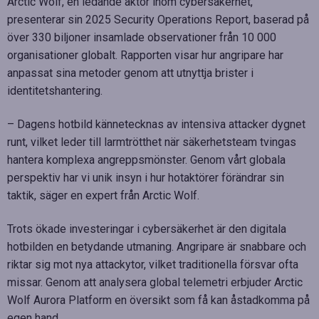
Arctic Wolf, en ledande aktör inom cybersäkerhet,
presenterar sin 2025 Security Operations Report, baserad på
över 330 biljoner insamlade observationer från 10 000
organisationer globalt. Rapporten visar hur angripare har
anpassat sina metoder genom att utnyttja brister i
identitetshantering.
– Dagens hotbild kännetecknas av intensiva attacker dygnet
runt, vilket leder till larmtrötthet när säkerhetsteam tvingas
hantera komplexa angreppsmönster. Genom vårt globala
perspektiv har vi unik insyn i hur hotaktörer förändrar sin
taktik, säger en expert från Arctic Wolf.
Trots ökade investeringar i cybersäkerhet är den digitala
hotbilden en betydande utmaning. Angripare är snabbare och
riktar sig mot nya attackytor, vilket traditionella försvar ofta
missar. Genom att analysera global telemetri erbjuder Arctic
Wolf Aurora Platform en översikt som få kan åstadkomma på
egen hand.