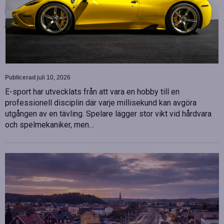
Malin Bergman som HR-chef och María Vazquez som
biträdande ekonomichef. Båda började sina nya tjänster den 1
juni 2026 och kommer att…
Betydelsen av snabb internetanslutning för e-
sport
Publicerad
juli 10, 2026
E-sport har utvecklats från att vara en hobby till en
professionell disciplin där varje millisekund kan avgöra
utgången av en tävling. Spelare lägger stor vikt vid hårdvara
och spelmekaniker, men…