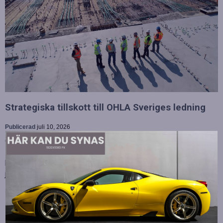
Strategiska tillskott till OHLA Sveriges ledning
Publicerad
juli 10, 2026
OHLA Sverige stärker sin ledningsgrupp genom att anställa
Malin Bergman som HR-chef och María Vazquez som
biträdande ekonomichef. Båda började sina nya tjänster den 1
juni 2026 och kommer att…
Betydelsen av snabb internetanslutning för e-
sport