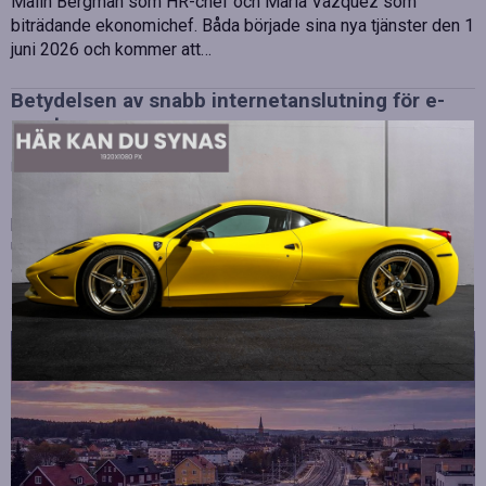
Malin Bergman som HR-chef och María Vazquez som
biträdande ekonomichef. Båda började sina nya tjänster den 1
juni 2026 och kommer att…
Betydelsen av snabb internetanslutning för e-
sport
Publicerad
juli 10, 2026
E-sport har utvecklats från att vara en hobby till en
professionell disciplin där varje millisekund kan avgöra
utgången av en tävling. Spelare lägger stor vikt vid hårdvara
och spelmekaniker, men…