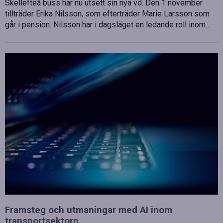
Skellefteå buss har nu utsett sin nya vd. Den 1 november
tillträder Erika Nilsson, som efterträder Marie Larsson som
går i pension. Nilsson har i dagsläget en ledande roll inom…
Framsteg och utmaningar med AI inom
transportsektorn