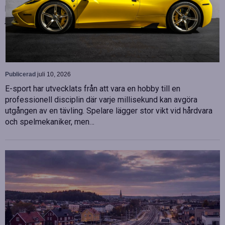
biträdande ekonomichef. Båda började sina nya tjänster den 1
juni 2026 och kommer att…
Betydelsen av snabb internetanslutning för e-
sport
Publicerad
juli 10, 2026
E-sport har utvecklats från att vara en hobby till en
professionell disciplin där varje millisekund kan avgöra
utgången av en tävling. Spelare lägger stor vikt vid hårdvara
och spelmekaniker, men…