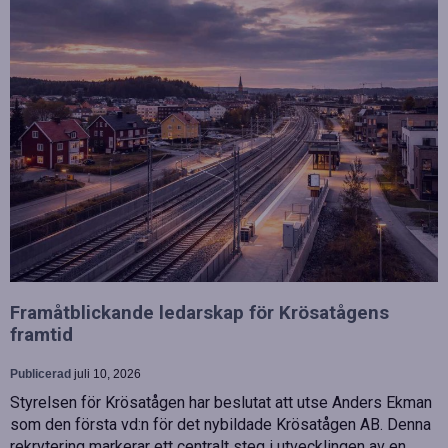
Framåtblickande ledarskap för Krösatågens
framtid
Publicerad
juli 10, 2026
Styrelsen för Krösatågen har beslutat att utse Anders Ekman
som den första vd:n för det nybildade Krösatågen AB. Denna
rekrytering markerar ett centralt steg i utvecklingen av en