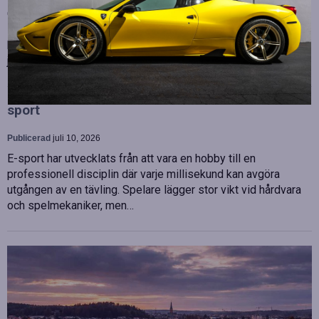
OHLA Sverige stärker sin ledningsgrupp genom att anställa
Malin Bergman som HR-chef och María Vazquez som
biträdande ekonomichef. Båda började sina nya tjänster den 1
juni 2026 och kommer att…
Betydelsen av snabb internetanslutning för e-
sport
Publicerad
juli 10, 2026
E-sport har utvecklats från att vara en hobby till en
professionell disciplin där varje millisekund kan avgöra
utgången av en tävling. Spelare lägger stor vikt vid hårdvara
och spelmekaniker, men…