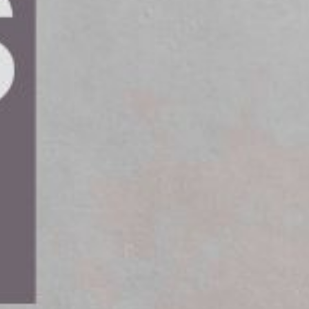
port senare under samma år.
projekt genom att testa en elektrisk
Elonroads konduktiva elvägssystem. Deras teknik
 kallas dynamisk laddning. Terminaltraktorn är
triska reachstacker.
erminallogistik och är viktiga i hamnar och
tor visar projektet att dynamisk laddning är
 hamnverksamhet.
ftar till att utveckla Elonroads elvägssystem för
konduktiv laddning under drift. Teoretiska
gen och laddningsbehovet för terminaltraktorn i
fram till slutet av juni. En rapport kommer
östen.
addningslösning som säkerställer kontinuerlig
mål och visa att dynamisk laddning är en lovande