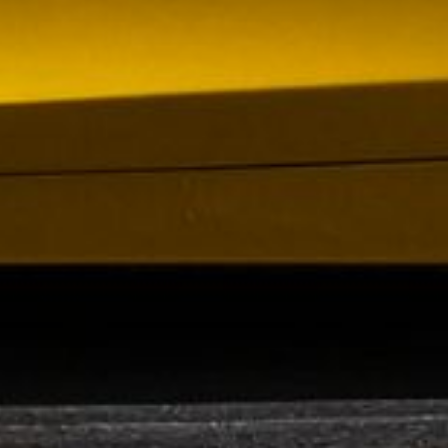
i kölvattnet av Johan Oscarssons avsked från…