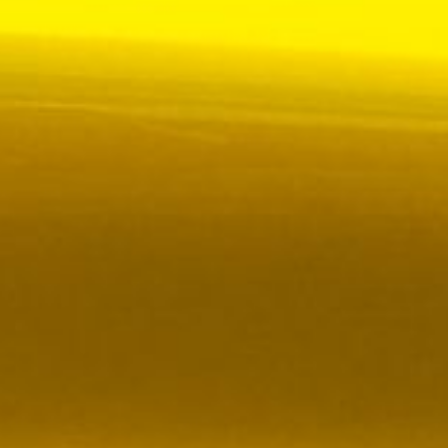
 VR City Traffic i Sverige och Finland
ör upphandlad kollektivtrafik i Sverige, samtidigt