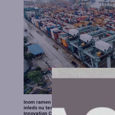
Inom ramen för Energimyndighetens initi
inleds nu tester av ett nytt fordon på 
Innovation Center i Ljungby. Projektet, 