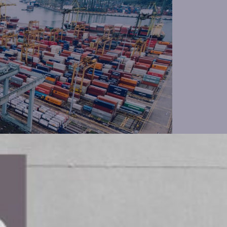
ativ för elektrifiering av hamnar
Elonroads laddningssystem vid Kalmar
som ska avslutas i juni 2026, kommer