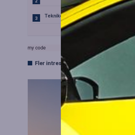
Teknikens roll i den svenska speluppl
my code
Fler intressanta artiklar