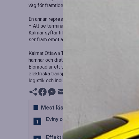
väg för framtidens elektrifiering av tunga transport
En annan representant från Elonroad kommenterar:
– Att se terminaltraktorn testas med vår teknik är
Kalmar syftar till att bevisa att tekniken är hållbar
ser fram emot att implementera tekniken i verkliga
Kalmar Ottawa T2 är en erkänd terminaltraktor som 
hamnar och distributionscenter, både i diesel- och 
Elonroad är ett svenskt företag som fokuserar på at
elektriska transporter, vilket minskar behovet av sto
logistik och industriella transportsystem.
Mest lästa
Eviny och Statkraft förenar snabbladd
Effektiv drift av trafiktekniska system