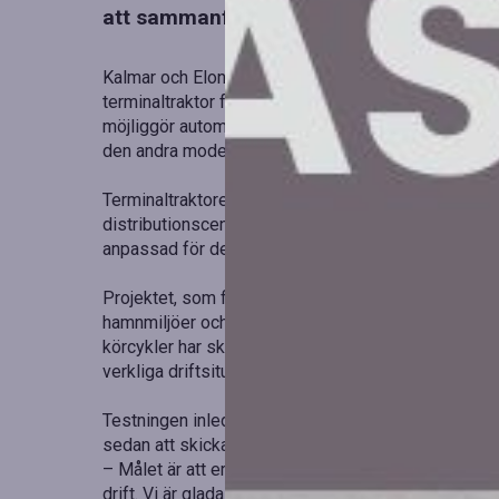
att sammanfatta sina resultat i en rap
Kalmar och Elonroad avancerar i sitt elektrifierings
terminaltraktor från Kalmar Ottawa, som använder 
möjliggör automatisk laddning under körning, vilket
den andra modellen i testserien, efter Kalmars elek
Terminaltraktorer används i stor utsträckning inom t
distributionscenter. Genom att testa en terminaltrak
anpassad för de fordon som används globalt inom
Projektet, som finansieras av Energimyndigheten, sy
hamnmiljöer och att identifiera lämpliga fordon för 
körcykler har skapats för att mäta energiförbruknin
verkliga driftsituationer.
Testningen inleddes i maj 2026 och kommer att pågå 
sedan att skickas in till Energimyndigheten under h
– Målet är att erbjuda Kalmars kunder en effektiv l
drift. Vi är glada över att ta nästa steg mot detta 