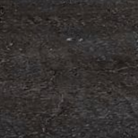
om förvärv av Containerhandel CARU
 Containerhandel CARU AB, ett svenskt företag
 skräddarsydda containerlösningar. Detta förvärv
orn och…