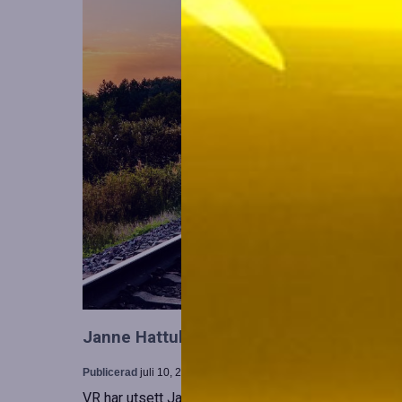
Janne Hattula tillträder som ny ledare för
Publicerad
juli 10, 2026
VR har utsett Janne Hattula att leda verksamheten f