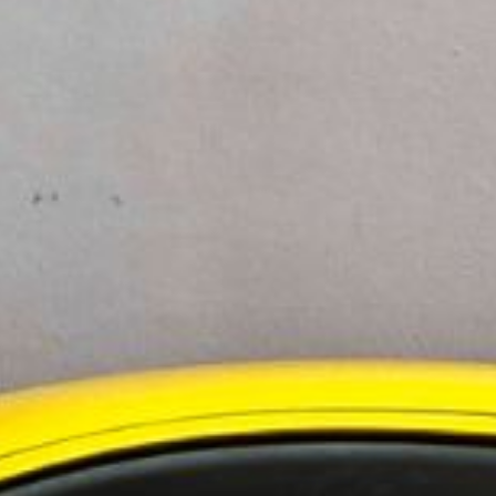
er, säger en teknisk chef på Kalmar.
 en betydelsefull milstolpe. Vårt samarbete med
 för de fordon som dagligen används i hamnar. Vi
 miljöer tillsammans med pilotkunder.
tillverkas sedan 1958 och används globalt i
elversioner.
t utveckla automatisk laddinfrastruktur för
ra batterier och underlättar elektrifieringen inom
ningstjänster i Norden
 i Sverige