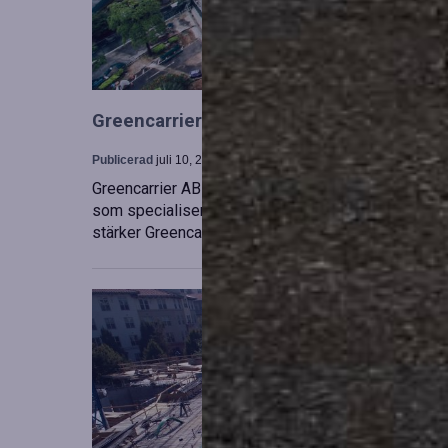
Greencarrier utökar sin verksamhet gen
Publicerad
juli 10, 2026
Greencarrier AB har förvärvat en majoritetsandel i
som specialiserar sig på försäljning, uthyrning och
stärker Greencarriers ställning inom containersekt