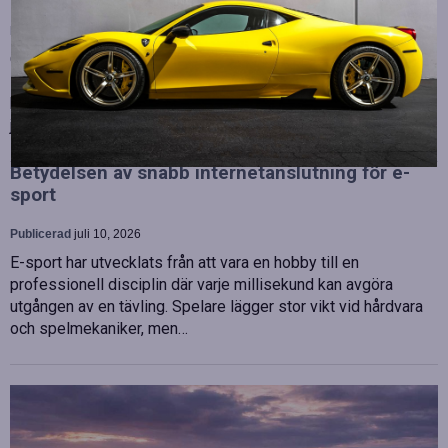
Publicerad
juli 10, 2026
OHLA Sverige stärker sin ledningsgrupp genom att anställa
Malin Bergman som HR-chef och María Vazquez som
biträdande ekonomichef. Båda började sina nya tjänster den 1
juni 2026 och kommer att…
Betydelsen av snabb internetanslutning för e-
sport
Publicerad
juli 10, 2026
E-sport har utvecklats från att vara en hobby till en
professionell disciplin där varje millisekund kan avgöra
utgången av en tävling. Spelare lägger stor vikt vid hårdvara
och spelmekaniker, men…