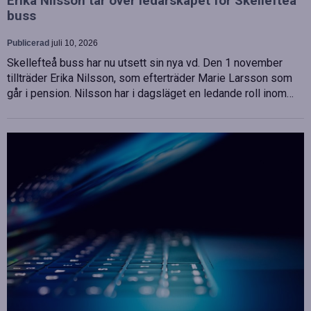
Erika Nilsson tar över ledarskapet för Skellefteå
buss
Publicerad
juli 10, 2026
Skellefteå buss har nu utsett sin nya vd. Den 1 november
tillträder Erika Nilsson, som efterträder Marie Larsson som
går i pension. Nilsson har i dagsläget en ledande roll inom…