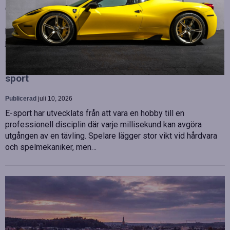
OHLA Sverige stärker sin ledningsgrupp genom att anställa
Malin Bergman som HR-chef och María Vazquez som
biträdande ekonomichef. Båda började sina nya tjänster den 1
juni 2026 och kommer att…
Betydelsen av snabb internetanslutning för e-
sport
Publicerad
juli 10, 2026
E-sport har utvecklats från att vara en hobby till en
professionell disciplin där varje millisekund kan avgöra
utgången av en tävling. Spelare lägger stor vikt vid hårdvara
och spelmekaniker, men…