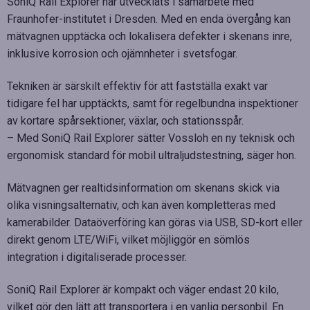
SoniQ Rail Explorer har utvecklats i samarbete med
Fraunhofer-institutet i Dresden. Med en enda övergång kan
mätvagnen upptäcka och lokalisera defekter i skenans inre,
inklusive korrosion och ojämnheter i svetsfogar.
Tekniken är särskilt effektiv för att fastställa exakt var
tidigare fel har upptäckts, samt för regelbundna inspektioner
av kortare spårsektioner, växlar, och stationsspår.
– Med SoniQ Rail Explorer sätter Vossloh en ny teknisk och
ergonomisk standard för mobil ultraljudstestning, säger hon.
Mätvagnen ger realtidsinformation om skenans skick via
olika visningsalternativ, och kan även kompletteras med
kamerabilder. Dataöverföring kan göras via USB, SD-kort eller
direkt genom LTE/WiFi, vilket möjliggör en sömlös
integration i digitaliserade processer.
SoniQ Rail Explorer är kompakt och väger endast 20 kilo,
vilket gör den lätt att transportera i en vanlig personbil. En