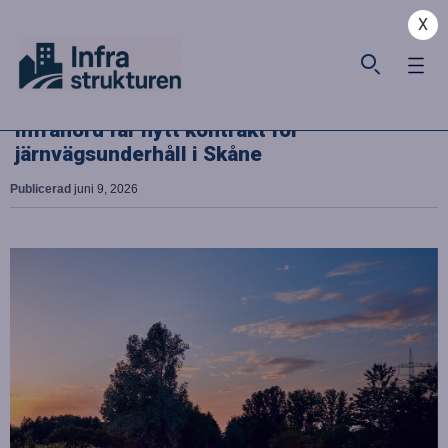
X
Infranord får nytt kontrakt för
järnvägsunderhåll i Skåne
Publicerad
juni 9, 2026