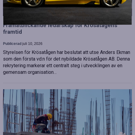
Framåtblickande ledarskap för Krösatågens
framtid
Publicerad
juli 10, 2026
Styrelsen för Krösatågen har beslutat att utse Anders Ekman
som den första vd:n för det nybildade Krösatågen AB. Denna
rekrytering markerar ett centralt steg i utvecklingen av en
gemensam organisation…