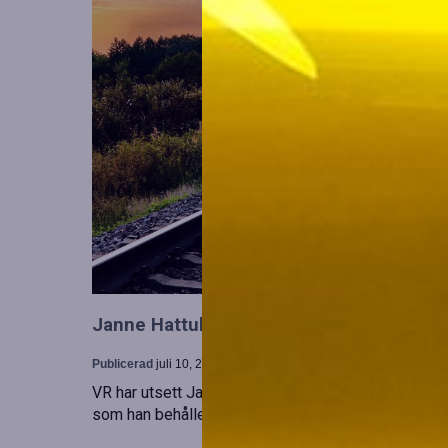
Janne Hattula tillträder som ny ledare för
Publicerad
juli 10, 2026
VR har utsett Janne Hattula att leda verksamheten f
som han behåller sitt ansvar i Finland. Detta sker 