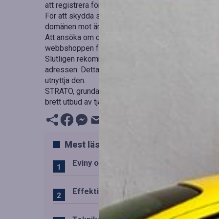
att registrera för att hindra andra från att utnyttja v
För att skydda sig mot domänkapning bör företag a
domänen mot ändringar. Detta gör det svårare för o
Att ansöka om certifieringen Trygg e-handel kan öka 
webbshoppen följer krav på säkerhet och laglydigh
Slutligen rekommenderas att sätta upp bevakning f
adressen. Detta gör det möjligt att tidigt upptäcka
utnyttja den.
STRATO, grundat 1997, är ett av Europas största w
brett utbud av tjänster för online-marknadsföring.
Mest lästa
Eviny och Statkraft förenar snabbladd
Effektiv drift av trafiktekniska system