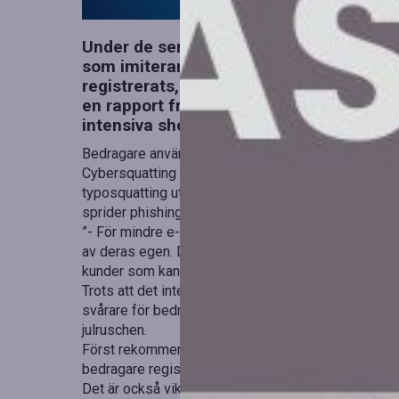
Under de senaste månaderna har en oro
som imiterar kända e-handelsvarumärk
registrerats, varav nästan 3 000 har kl
en rapport från FortiGuard Labs, som v
intensiva shoppingperioden.
Bedragare använder olika metoder som cybersquatti
Cybersquatting innebär att adresser skapas som l
typosquatting utnyttjar vanliga stavfel. Dessa metoder
sprider phishing.
”- För mindre e-handlare kan det vara förödande o
av deras egen. Det handlar inte bara om uteblivna in
kunder som kan ta väldigt lång tid att bygga upp ige
Trots att det inte finns något heltäckande skydd m
svårare för bedragare. En expert delar med sig av 
julruschen.
Först rekommenderas att registrera vanliga felstav
bedragare registrerar snarlika adresser och vilsele
Det är också viktigt att tänka bredare än endast .s