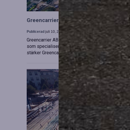
Greencarrier utökar sin verksamhet gen
Publicerad
juli 10, 2026
Greencarrier AB har förvärvat en majoritetsandel i
som specialiserar sig på försäljning, uthyrning och
stärker Greencarriers ställning inom containersekt