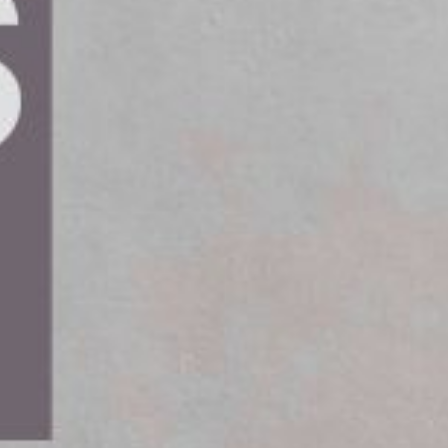
ande ökning av domäner registrerats
en. Över 19 000 sådana domäner har
assats som skadliga. Detta framgår av
arnar för cybersäkerhetshot under den
ng och typosquatting för att vilseleda kunder.
iknar etablerade varumärken, medan
 kan leda till att bedragarna stjäl trafik eller
m kunder hamnar på en bluffsida som är en kopia
täkter, utan också om ett raserat förtroende från
n,” säger en expert.
ot cyberhot finns det åtgärder som kan göra det
fem tips för att skydda varumärken under
ningar av domännamnet. Detta förhindrar att
der kunder.
e-domäner. Även .com och .nu kan vara värdefulla