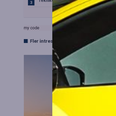
Teknikens roll i den svenska speluppl
my code
Fler intressanta artiklar