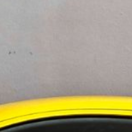
arumärket.
ktivera ett extra säkerhetslager som låser
behöriga att ta kontroll över domännamnet.
tryggheten för kunder. Certifieringen visar att
et.
ör nya domänregistreringar som liknar den egna
 misstänkt aktivitet och agera innan bedragare kan
ebbhotell med över 4 miljoner domäner och ett
ningstjänster i Norden
 i Sverige