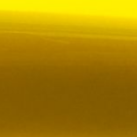
 VR City Traffic i Sverige och Finland
ör upphandlad kollektivtrafik i Sverige, samtidigt
i kölvattnet av Johan Oscarssons avsked från…