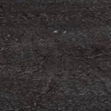
om förvärv av Containerhandel CARU
 Containerhandel CARU AB, ett svenskt företag
 skräddarsydda containerlösningar. Detta förvärv
orn och…