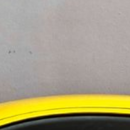
 i mobila operativsystem. Funktioner som
vsiktligt utgöra angreppspunkter i BYOD-miljöer,
.
äffade ett intrång där känslig information,
Det visar att även GenAI-plattformar kan bli mål
sbruk och omfattar även den underliggande
ningstjänster i Norden
 i Sverige