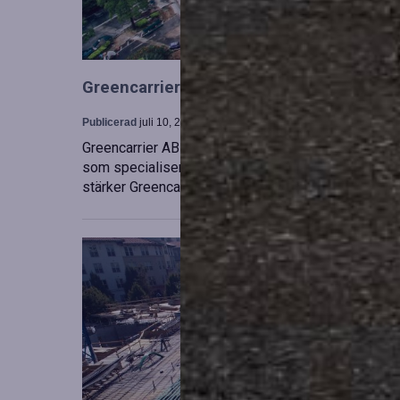
Greencarrier utökar sin verksamhet gen
Publicerad
juli 10, 2026
Greencarrier AB har förvärvat en majoritetsandel i
som specialiserar sig på försäljning, uthyrning och
stärker Greencarriers ställning inom containersekt