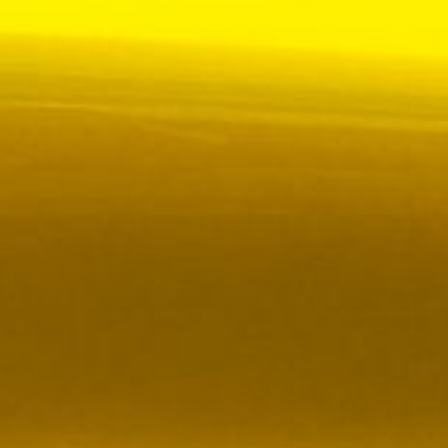
 VR City Traffic i Sverige och Finland
ör upphandlad kollektivtrafik i Sverige, samtidigt
i kölvattnet av Johan Oscarssons avsked från…