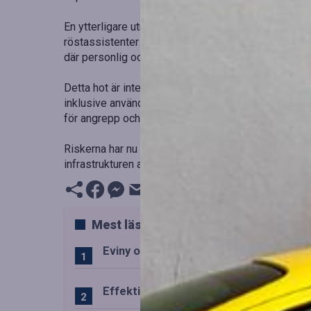
En ytterligare utmaning är AI:s växande integration
röstassistenter och kontextbaserade förslag kan oa
där personlig och företagsinformation samexisterar
Detta hot är inte längre hypotetiskt. Under 2025 intr
inklusive användaruppladdade frågor, exponerades. 
för angrepp och ökar den potentiella exponeringen.
Riskerna har nu utvecklats bortom individuellt mis
infrastrukturen av AI-lösningar.
Mest lästa
Eviny och Statkraft förenar snabbladd
Effektiv drift av trafiktekniska system