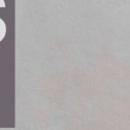
ande jargong förändrar nu nätfiskets
ett kraftfullt verktyg för
etrodda organisationer med stor
(DBIR) från Verizon Business har andelen AI-
år. Redan 2023 uppskattades andelen till 5
t anpassa språket och tonen i meddelanden,
munikation. Detta ökar risken för att ovetande
025 visar att 15 procent av de anställda
 arbetsgivarens enheter, vilket innebär risker
da ofta laddar upp känsligt material som kunddata
dade kan de användas för att träna modeller eller