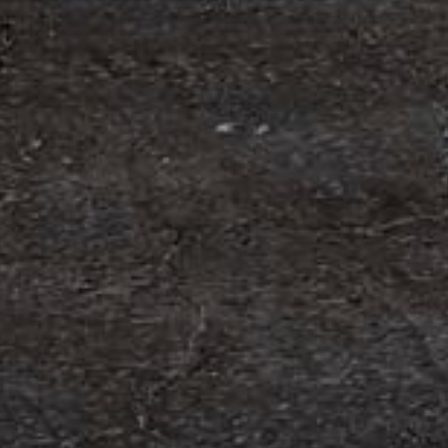
om förvärv av Containerhandel CARU
 Containerhandel CARU AB, ett svenskt företag
 skräddarsydda containerlösningar. Detta förvärv
orn och…