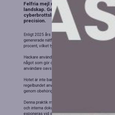
Felfria mejl med en osedvanligt övertyg
landskap. Generativ AI (GenAI) har blivit 
cyberbrottslingar, som nu kan imitera b
precision.
Enligt 2025 års Data Breach Investigations Report 
genererade nätfiskemejl mer än fördubblats på två 
procent, vilket tydligt visar en ökad sofistikering.
Hackare använder avancerade språkmodeller för at
något som gör dem svåra att skilja från legitim kom
användare oavsiktligt lämnar ut känslig information.
Hotet är inte bara externt utan även internt. DBIR 2
regelbundet använder generativa AI-plattformar från
genom obehöriga konton som kringgår IT-säkerhet.
Denna praktik medför allvarliga risker, där anställ
och interna dokument. När dessa data väl är upplad
exponeras vid säkerhetsbrister.