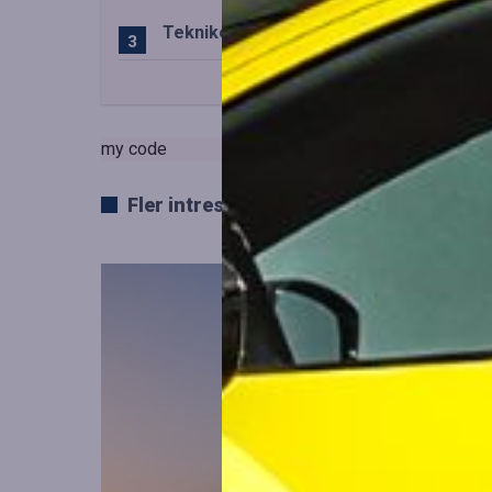
Teknikens roll i den svenska speluppl
my code
Fler intressanta artiklar