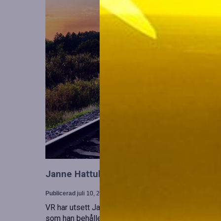
Janne Hattula tillträder som ny ledare för
Publicerad
juli 10, 2026
VR har utsett Janne Hattula att leda verksamheten f
som han behåller sitt ansvar i Finland. Detta sker 