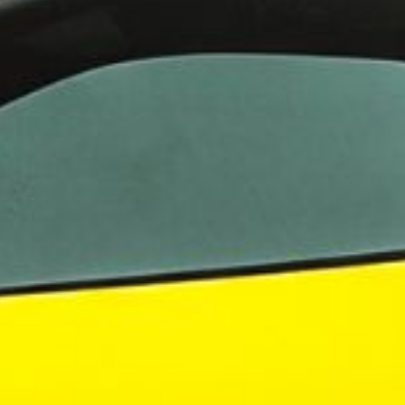
 VR City Traffic i Sverige och Finland
ör upphandlad kollektivtrafik i Sverige, samtidigt
i kölvattnet av Johan Oscarssons avsked från…