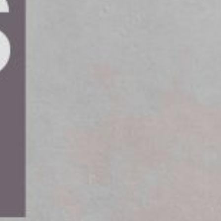
tter att öka i takt med nya krav. Den
utmaningar är säkerhetsutrustning,
 i produktionsmiljöer.
smiljöerna. Ökningen av komplexa industrimiljöer
ltar och säkerhetsåtgärder. Nya material och
medför också specifika behov av
 kräver tydligare zoner och skyltning.
ningstjänster i Norden
 i Sverige