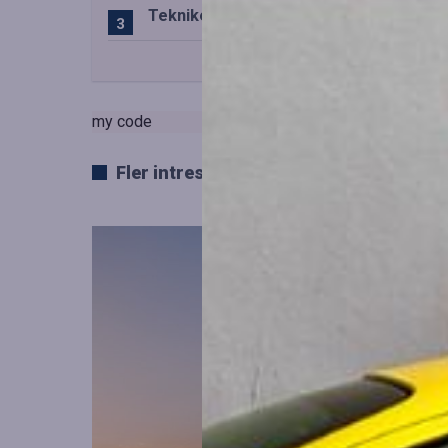
Teknikens roll i den svenska speluppl
my code
Fler intressanta artiklar