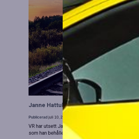
Janne Hattula tillträder som ny ledare för
Publicerad
juli 10, 2026
VR har utsett Janne Hattula att leda verksamheten f
som han behåller sitt ansvar i Finland. Detta sker 