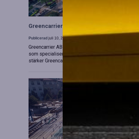
Greencarrier utökar sin verksamhet gen
Publicerad
juli 10, 2026
Greencarrier AB har förvärvat en majoritetsandel i
som specialiserar sig på försäljning, uthyrning och
stärker Greencarriers ställning inom containersekt