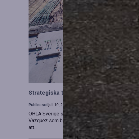
Strategiska tillskott till OHLA Sveriges l
Publicerad
juli 10, 2026
OHLA Sverige stärker sin ledningsgrupp genom at
Vazquez som biträdande ekonomichef. Båda började
att…