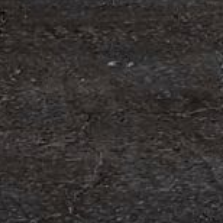
edning
t anställa Malin Bergman som HR-chef och María
 sina nya tjänster den 1 juni 2026 och kommer