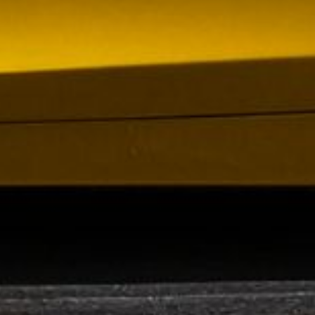
om förvärv av Containerhandel CARU
 Containerhandel CARU AB, ett svenskt företag
 skräddarsydda containerlösningar. Detta förvärv
orn och…