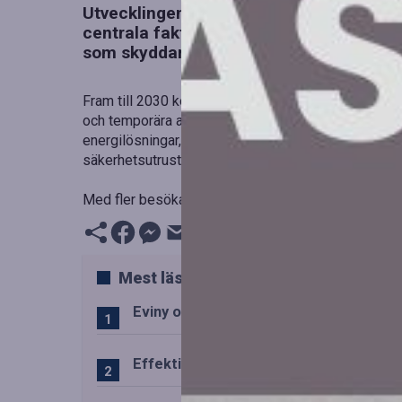
Utvecklingen inom arbetssäkerhet fortsä
centrala faktorn för att hantera dessa 
som skyddar både personal och besökare
Fram till 2030 kommer nya risker att uppstå i arbet
och temporära arbetsplatser ställer krav på nya sky
energilösningar, såsom batterier och solpaneler, 
säkerhetsutrustning.
Med fler besökare på företagen ökar riskerna, vilket
Mest lästa
Eviny och Statkraft förenar snabbladd
Effektiv drift av trafiktekniska system