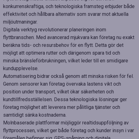
konkurrenskraftiga, och teknologiska framsteg erbjuder både
effektivitet och hållbara alternativ som svarar mot aktuella
miljöutmaningar.
Digitala verktyg revolutionerar planeringen inom
flyttbranschen. Med avancerad mjukvara kan företag nu exakt
beräkna tids- och resursbehov för en flytt. Detta gör det
möjligt att optimera rutter och därigenom spara tid och
minska bränsleförbrukningen, vilket leder till en smidigare
kundupplevelse.
Automatisering bidrar också genom att minska risken för fel.
Genom sensorer kan företag övervaka lastens vikt och
position under transport, vilket ökar säkerheten och
kundtillfredsställelsen. Dessa teknologiska lösningar ger
företag möjlighet att leverera mer pålitliga tjänster och
samtidigt sänka kostnaderna.
Molnbaserade plattformar möjliggör realtidsuppföljning av
flyttprocessen, vilket ger både företag och kunder insyn i var
föremålen befinner sig. GPS-spårning och digitala