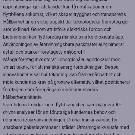
uppdateringar gör att kunder kan få notifikationer om
flyttbilens ankomst, vilket skapar trygghet och transparens.
Hållbarhet är en viktig aspekt där teknologiska framsteg gör
stor skillnad. Genom att införa elektriska fordon och
biobränslen kan flyttföretag minska sina koldioxidutsläpp.
Användningen av återvinningsbara packmaterial minimerar
avfall och stärker företagets miljöprofil.
Många företag investerar i energisnåla lagerlokaler med
smart teknik för att minska energiförbrukningen. Dessa
innovationer visar hur teknologi kan främja hållbarhet och
möta kundernas krav på grönare alternativ, vilket positionerar
företagen som föregångare inom branschens
hållbarhetsinitiativ.
Framtidens trender inom flyttbranschen kan inkludera AI-
drivna analyser för att förutsäga kundernas behov och
optimera resursanvändningen. Dronar kan användas för
snabbare paketleveranser i städer. Utmaningar kvarstår med
att integrera ny teknik i existerande system, där företag