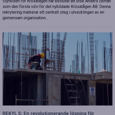
Styrelsen för Krösatågen har beslutat att utse Anders Ekman
som den första vd:n för det nybildade Krösatågen AB. Denna
rekrytering markerar ett centralt steg i utvecklingen av en
gemensam organisation…
REKYL 5: En revolutionerande lösning för