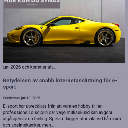
Strategiska tillskott till OHLA Sveriges ledning
Publicerad
juli 10, 2026
OHLA Sverige stärker sin ledningsgrupp genom att anställa
Malin Bergman som HR-chef och María Vazquez som
biträdande ekonomichef. Båda började sina nya tjänster den 1
juni 2026 och kommer att…
Betydelsen av snabb internetanslutning för e-
sport
Publicerad
juli 10, 2026
E-sport har utvecklats från att vara en hobby till en
professionell disciplin där varje millisekund kan avgöra
utgången av en tävling. Spelare lägger stor vikt vid hårdvara
och spelmekaniker, men…