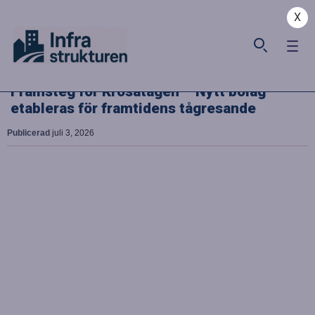
X
Framsteg för Krösatågen – Nytt bolag
etableras för framtidens tågresande
Publicerad
juli 3, 2026