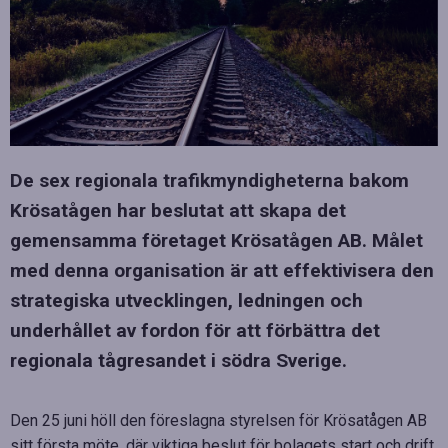
De sex regionala trafikmyndigheterna bakom
Krösatågen har beslutat att skapa det
gemensamma företaget Krösatågen AB. Målet
med denna organisation är att effektivisera den
strategiska utvecklingen, ledningen och
underhållet av fordon för att förbättra det
regionala tågresandet i södra Sverige.
Den 25 juni höll den föreslagna styrelsen för Krösatågen AB
sitt första möte, där viktiga beslut för bolagets start och drift