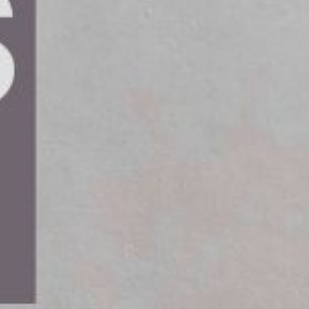
n en lagrådsremiss som syftar till att
met. Svensk Sjöfart uttrycker sitt
rna, särskilt möjligheten för svenska
hamnar att omfattas av systemet.
, inklusive offshore- och kabelläggningsfartyg,
ycket efterlängtade och utgör en grundläggande
för fartygsuthyrning och justeringar av
cessen understrukit vikten av ett
onnageskatten ska kunna stå i paritet med system
 särskilt när det gäller möjligheten för svenska
rerar i Europa. Detta gör det svenska systemet
ka alternativ. Detta leder till att många rederier
rdelaktiga kostnadsstrukturer.
r för svensk beredskap, som står högt på