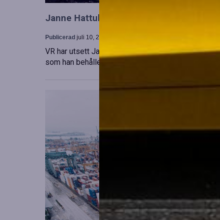
Janne Hattula tillträder som ny ledare för
Publicerad
juli 10, 2026
VR har utsett Janne Hattula att leda verksamheten f
som han behåller sitt ansvar i Finland. Detta sker 