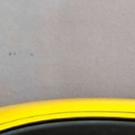
 svenska skatteintäkter, vilket är förvånande,
öfarten måste kunna nyttja det sjöfartsstöd som
 till anställningar på svenska avtal och främja
ar tonnageskattereformen att inte uppnå de
tidigare påpekats inte utretts, inklusive
met.
 där branschens behov som påtalats åtgärdas.
fartsstödet borde återställas för att kunna
rten, säger hon.
26 och tillämpas för första gången för
 2026.