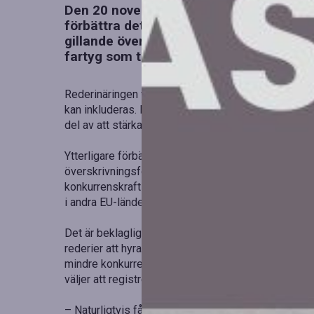
Den 20 november presenterade regeringe
förbättra det svenska tonnageskattsyste
gillande över de föreslagna förbättringa
fartyg som trafikerar mellan inhemska 
Rederinäringen välkomnar även att specialsjöfarten
kan inkluderas. De föreslagna förändringarna är m
del av att stärka svensk sjöfart.
Ytterligare förbättringar omfattar förenklade regler 
överskrivningsfonden. Branschen har under hela pro
konkurrenskraftigt regelverk för att den svenska t
i andra EU-länder.
Det är beklagligt att regeringen inte går hela vägen,
rederier att hyra ut fartyg till dotterbolag som ope
mindre konkurrenskraftigt jämfört med andra europeis
väljer att registrera sina fartyg i länder med mer fö
– Naturligtvis får detta inte bara negativa effekte