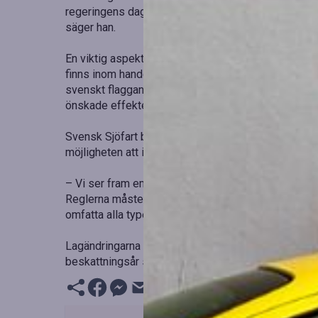
regeringens dagordning, utan innebär även förlorade
säger han.
En viktig aspekt att ta i beaktande är att specialsj
finns inom handelssjöfarten. Detta skulle uppmuntra
svenskt flaggande. Utan dessa förändringar risker
önskade effekterna.
Svensk Sjöfart beklagar också att förenklingar som 
möjligheten att inkludera ship management i syste
– Vi ser fram emot ett fortsatt förbättringsarbete
Reglerna måste göras så enkla som möjligt, och sjö
omfatta alla typer av sjöfart, inklusive specialsjöfa
Lagändringarna föreslås träda i kraft den 20 juli 20
beskattningsår som inleds efter den 31 december