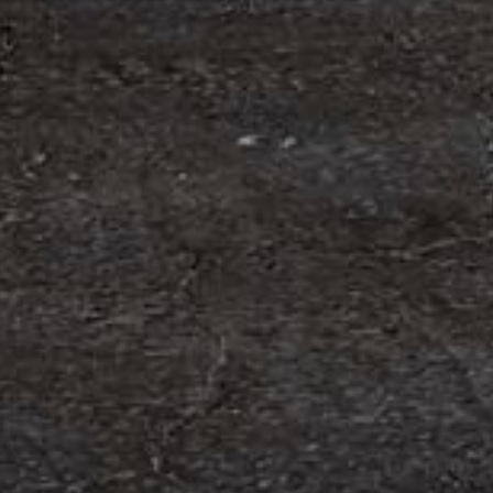
om förvärv av Containerhandel CARU
 Containerhandel CARU AB, ett svenskt företag
 skräddarsydda containerlösningar. Detta förvärv
orn och…