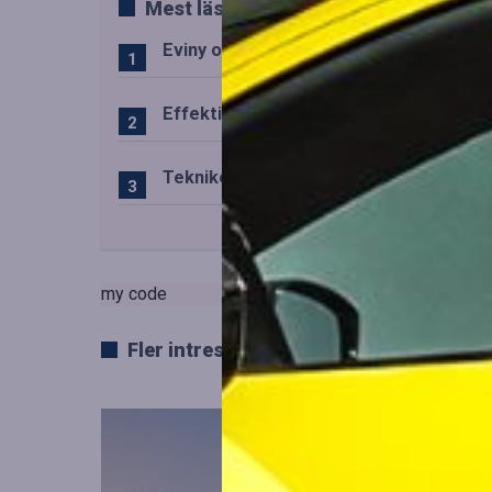
Mest lästa
Eviny och Statkraft förenar snabbladd
Effektiv drift av trafiktekniska system
Teknikens roll i den svenska speluppl
my code
Fler intressanta artiklar