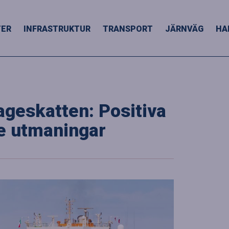
TER
INFRASTRUKTUR
TRANSPORT
JÄRNVÄG
HA
ageskatten: Positiva
e utmaningar