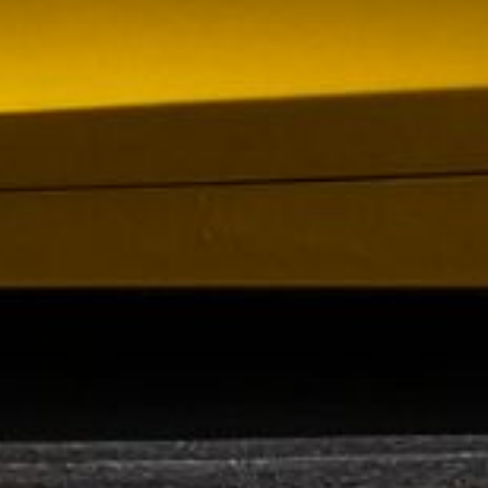
 VR City Traffic i Sverige och Finland
ör upphandlad kollektivtrafik i Sverige, samtidigt
i kölvattnet av Johan Oscarssons avsked från…