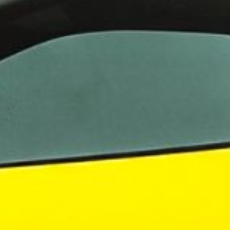
ningstjänster i Norden
 i Sverige
evelsen