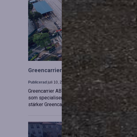
Greencarrier utökar sin verksamhet gen
Publicerad
juli 10, 2026
Greencarrier AB har förvärvat en majoritetsandel i
som specialiserar sig på försäljning, uthyrning och
stärker Greencarriers ställning inom containersekt