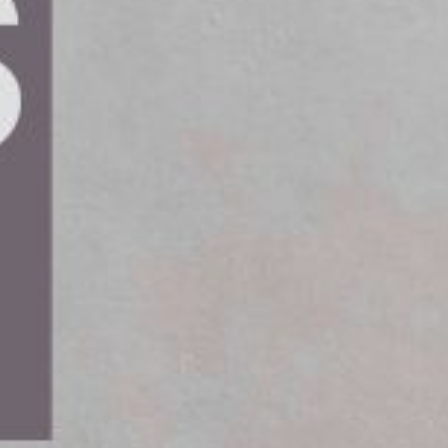
 bilar de mest sällsynta, där endast en
e 6,3 miljoner personbilar i landet. Totalt finns
aserat på vad tillverkarna rapporterar vid
n blir allt mer neutralt färgad. Idag har två
ar, ökar antalet gröna och orange bilar. Detta har
ning när det handlar om gröna och orangea bilar
, svart och grått,” säger hon.
ningstjänster i Norden