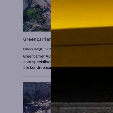
Greencarrier utökar sin verksamhet gen
Publicerad
juli 10, 2026
Greencarrier AB har förvärvat en majoritetsandel i
som specialiserar sig på försäljning, uthyrning och
stärker Greencarriers ställning inom containersekt