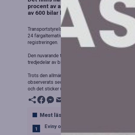
procent av alla fordon. Samtidigt är lila
av 600 bilar har denna färg registrerad.
Transportstyrelsen har analyserat bilfärgerna bland d
24 färgalternativ tillgängliga i vägtrafikregistret, b
registreringen.
Den nuvarande trenden visar att den svenska bilflotta
tredjedelar av bilarna vit, svart eller grå ton.
Trots den allmänna nedgången i antalet färgglada bil
observerats sedan tre år tillbaka. ”Vi kan se en ök
och det sticker ut en del. I övrigt handlar det om vitt
Mest lästa
Eviny och Statkraft förenar snabbladd