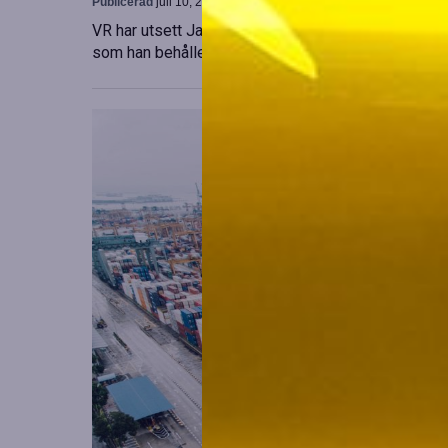
Publicerad
juli 10, 2026
VR har utsett Janne Hattula att leda verksamheten f
som han behåller sitt ansvar i Finland. Detta sker 