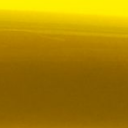
ör upphandlad kollektivtrafik i Sverige, samtidigt
i kölvattnet av Johan Oscarssons avsked från…