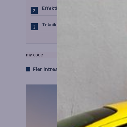
Effektiv drift av trafiktekniska system
Teknikens roll i den svenska speluppl
my code
Fler intressanta artiklar