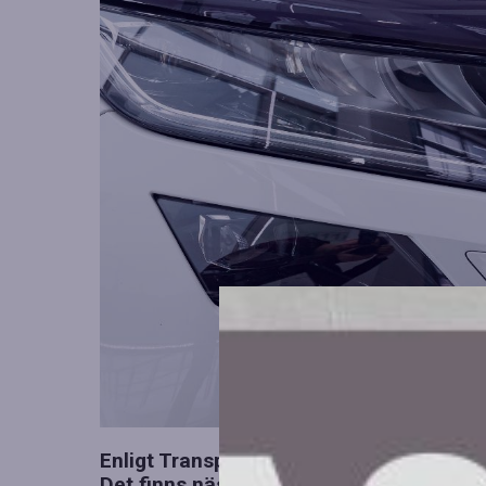
Enligt Transportstyrelsen är vit den mes
Det finns nästan 1,2 miljoner vita bilar r