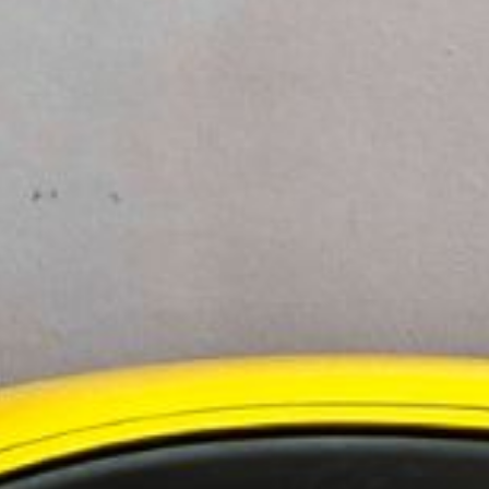
 i Sverige
evelsen