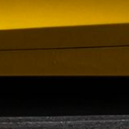
om förvärv av Containerhandel CARU
 Containerhandel CARU AB, ett svenskt företag
 skräddarsydda containerlösningar. Detta förvärv
orn och…