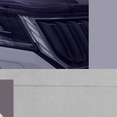
t populära bilfärgen bland svenskarna.
egistrerade, vilket motsvarar cirka 19