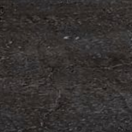
edning
t anställa Malin Bergman som HR-chef och María