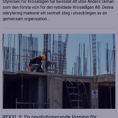
Styrelsen för Krösatågen har beslutat att utse Anders Ekman
som den första vd:n för det nybildade Krösatågen AB. Denna
rekrytering markerar ett centralt steg i utvecklingen av en
gemensam organisation…
REKYL 5: En revolutionerande lösning för