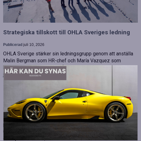
Strategiska tillskott till OHLA Sveriges ledning
Publicerad
juli 10, 2026
OHLA Sverige stärker sin ledningsgrupp genom att anställa
Malin Bergman som HR-chef och María Vazquez som
biträdande ekonomichef. Båda började sina nya tjänster den 1
juni 2026 och kommer att…
Betydelsen av snabb internetanslutning för e-
sport
Publicerad
juli 10, 2026
E-sport har utvecklats från att vara en hobby till en
professionell disciplin där varje millisekund kan avgöra
utgången av en tävling. Spelare lägger stor vikt vid hårdvara
och spelmekaniker, men…