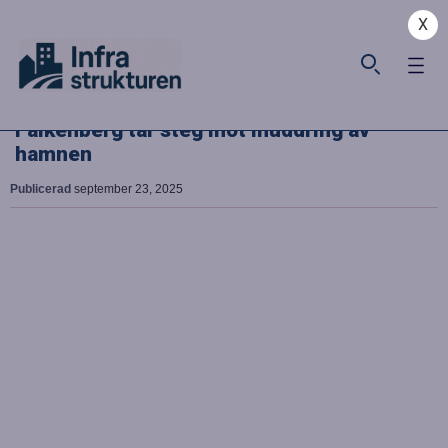
X
Falkenberg tar steg mot muddring av
hamnen
Publicerad
september 23, 2025