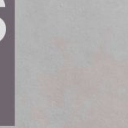
ktörer inom automationslösningar,
 (AaaS). Denna
ionerar lagerautomation och möjliggör
Europa.
längre om huruvida man ska automatisera, utan
tar Element Logic bort traditionella hinder,
exitet.
änka på automation som att prenumerera på
rser i komplexa projekt får man en flexibel,
 takt med verksamheten,” säger hon.
lösningar, tillsammans med Element Logics
ptimering, allt till en förutsägbar driftkostnad.
tt delat operativt ansvar. Detta säkerställer att
omplexitet.
ranterad upptid och prestanda, samt skalbara