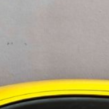
r lagerautomation,” säger hon. ”Inga
ndre belastning på interna resurser – allt
retag; från växande företag till
ologin genom hela dess livscykel. Detta skapar
ning.
ga ansvaret, så att våra kunder slipper bära den
odukt; det är ett partnerskap. Med över 400
r Element Logic att leda inom