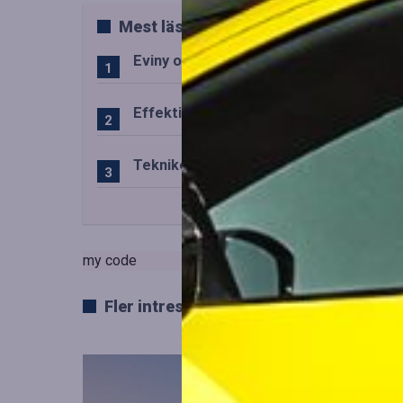
Mest lästa
Eviny och Statkraft förenar snabbladd
Effektiv drift av trafiktekniska system
Teknikens roll i den svenska speluppl
my code
Fler intressanta artiklar