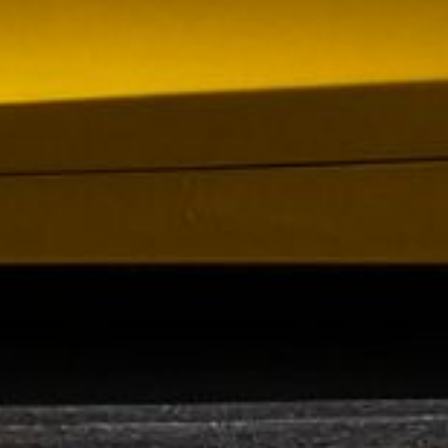
 VR City Traffic i Sverige och Finland
ör upphandlad kollektivtrafik i Sverige, samtidigt
i kölvattnet av Johan Oscarssons avsked från…