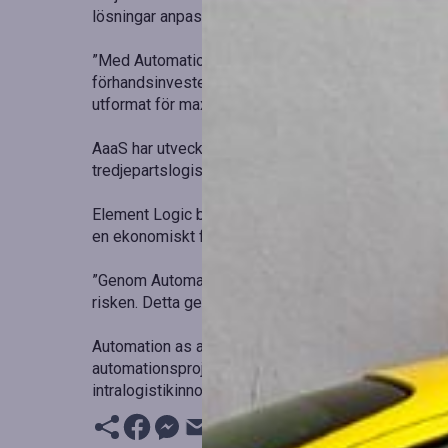
lösningar anpassade efter affärstillväxt.
”Med Automation as a Service tar vi bort hindren fö
förhandsinvesteringar, minskad operativ risk och mi
utformat för maximal produktivitet.”
AaaS har utvecklats för att stödja en mångfald av fö
tredjepartslogistikföretag som behöver flexibilitet.
Element Logic behåller ägande och ansvar för tekn
en ekonomiskt flexibel och miljömässigt hållbar lös
”Genom Automation as a Service tar vi det långsikti
risken. Detta ger trygghet och stabilitet,” säger hon.
Automation as a Service representerar mer än en pr
automationsprojekt och 40 års erfarenhet fortsätte
intralogistikinnovation.