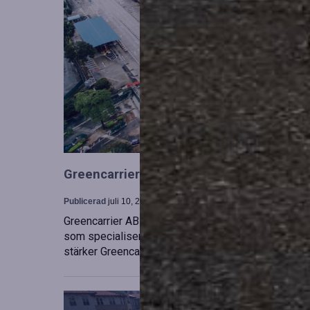
Greencarrier utökar sin verksamhet gen
Publicerad
juli 10, 2026
Greencarrier AB har förvärvat en majoritetsandel i
som specialiserar sig på försäljning, uthyrning och
stärker Greencarriers ställning inom containersekt