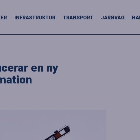
TER
INFRASTRUKTUR
TRANSPORT
JÄRNVÄG
HA
ucerar en ny
mation