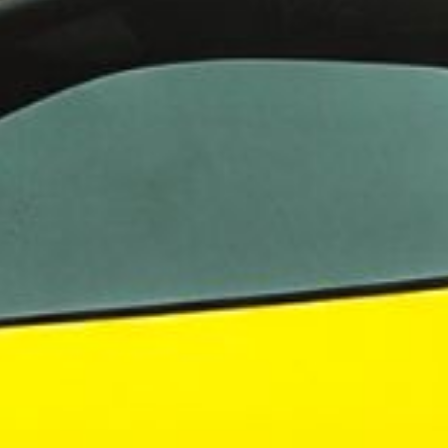
ningstjänster i Norden
 i Sverige
evelsen