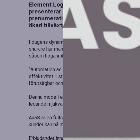
Element Logic, en av Europas främsta a
presenterar nu Automation as a Service
prenumerationsbaserade modell revolut
ökad tillväxtpotential för företag i hela 
I dagens dynamiska logistikmiljö handlar det inte 
snarare hur man kan göra det effektivt. Genom AaaS 
såsom höga initiala investeringar och teknisk kompl
”Automation as a Service innebär att företag kan t
effektivitet. I stället för att binda kapital och resu
förutsägbar och framtidssäker lösning som växer i
Denna modell erbjuder skräddarsydda automations
ledande mjukvara, live-övervakning och kontinuerlig o
AaaS är en fullservicemodell där Element Logic tar e
kunder kan nå maximal produktivitet med minimal k
Erbjudandet innefattar ingen initial investering, ga