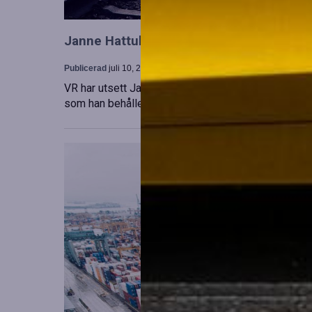
Janne Hattula tillträder som ny ledare för
Publicerad
juli 10, 2026
VR har utsett Janne Hattula att leda verksamheten f
som han behåller sitt ansvar i Finland. Detta sker 