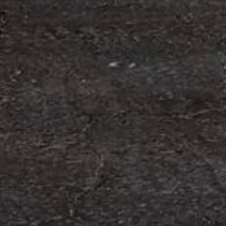
om förvärv av Containerhandel CARU
 Containerhandel CARU AB, ett svenskt företag
 skräddarsydda containerlösningar. Detta förvärv
orn och…