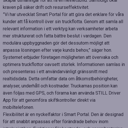
skapar utmaningar för att få en helhetsbild. Samtidigt ökar
kraven på säker drift och resurseffektivitet.
”Vi har utvecklat Smart Portal för att göra det enklare för våra
kunder att få kontroll över sin truckflotta. Genom att samla all
relevant information i ett verktyg kan verksamheter arbeta
mer strukturerat och fatta bättre beslut i vardagen. Den
modulära uppbyggnaden gör det dessutom möjligt att
anpassa lösningen efter varje kunds behov,” säger hon.
Systemet erbjuder företagen möjligheten att övervaka och
optimera truckflottor oavsett storlek. Informationen samlas in
och presenteras i ett användarvänligt gränssnitt med
realtidsdata. Detta omfattar data om åtkomstbehörigheter,
analyser, underhåll och kostnader. Truckarnas position kan
även följas med GPS, och förarna kan använda STILL Driver
App för att genomföra skiftkontroller direkt via
mobiltelefonen.
Flexibilitet är en nyckelfaktor i Smart Portal. Den är designad
för att snabbt anpassas efter förändrade behov inom