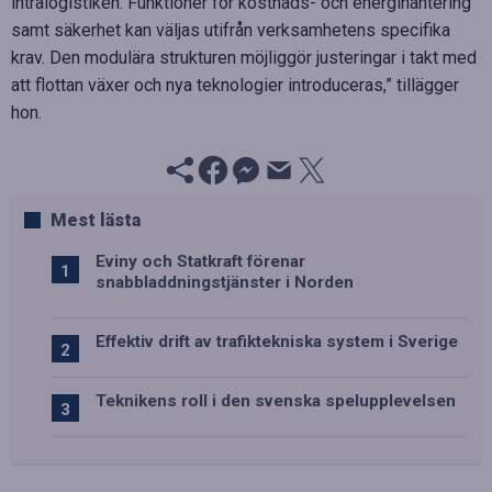
intralogistiken. Funktioner för kostnads- och energihantering
samt säkerhet kan väljas utifrån verksamhetens specifika
krav. Den modulära strukturen möjliggör justeringar i takt med
att flottan växer och nya teknologier introduceras,” tillägger
hon.
Mest lästa
Eviny och Statkraft förenar
snabbladdningstjänster i Norden
Effektiv drift av trafiktekniska system i Sverige
Teknikens roll i den svenska spelupplevelsen