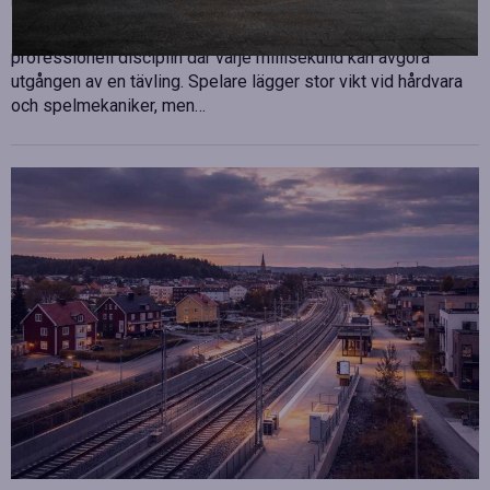
Publicerad
juli 10, 2026
E-sport har utvecklats från att vara en hobby till en
professionell disciplin där varje millisekund kan avgöra
utgången av en tävling. Spelare lägger stor vikt vid hårdvara
och spelmekaniker, men…