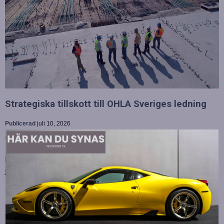
Strategiska tillskott till OHLA Sveriges ledning
Publicerad
juli 10, 2026
OHLA Sverige stärker sin ledningsgrupp genom att anställa
Malin Bergman som HR-chef och María Vazquez som
biträdande ekonomichef. Båda började sina nya tjänster den 1
juni 2026 och kommer att…
Betydelsen av snabb internetanslutning för e-
sport