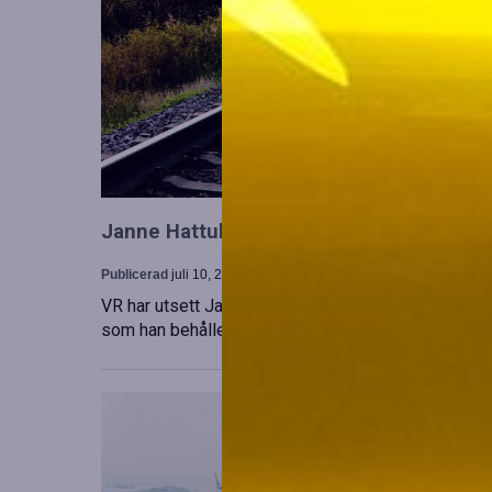
Janne Hattula tillträder som ny ledare för
Publicerad
juli 10, 2026
VR har utsett Janne Hattula att leda verksamheten f
som han behåller sitt ansvar i Finland. Detta sker 