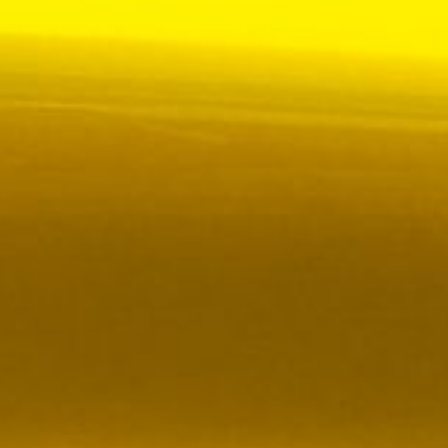
 VR City Traffic i Sverige och Finland
ör upphandlad kollektivtrafik i Sverige, samtidigt
i kölvattnet av Johan Oscarssons avsked från…