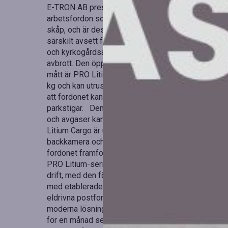
E-TRON AB presenterar stolt PRO Litium Cargo, som
arbetsfordon som kommer att lanseras under 2026. D
skåp, och är designad för verksamheter där föraren 
särskilt avsett för uppgifter som kännetecknas av 
och kyrkogårdsarbete. Tanken är att föraren enkelt 
avbrott. Den öppna förarhytten utan dörrar är en vi
mått är PRO Litium Cargo konstruerat för att klara a
kg och kan utrustas med en hydraulisk tipp för eff
att fordonet kan manövrera på trånga platser, vilke
parkstigar. Den elektriska drivlinan är tystgående, v
och avgaser kan vara ett problem. Förarutrymmet ä
Litium Cargo är utrustat med komfortstolar, fjädrin
backkamera och automatisk parkeringsbroms. Med
fordonet framföras med traktorkort eller AM-kort, vi
PRO Litium-serien utvecklades för att tillgodose b
drift, med den första modellen lanserad 2019. Ser
med etablerade fordonstillverkare. 2022 valdes PR
eldrivna postfordon. PRO Litium Cargo representera
moderna lösningar. Det första exemplaret av PRO L
för en månad sedan och har fått genomgående posit