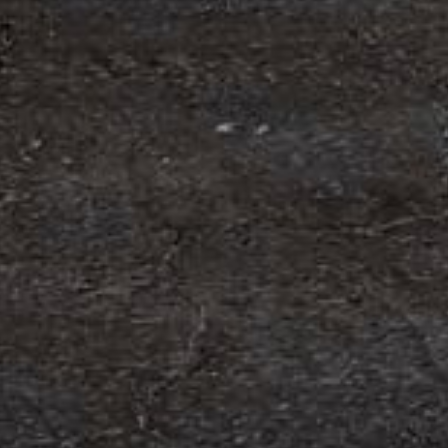
 Containerhandel CARU AB, ett svenskt företag
 skräddarsydda containerlösningar. Detta förvärv
orn och…