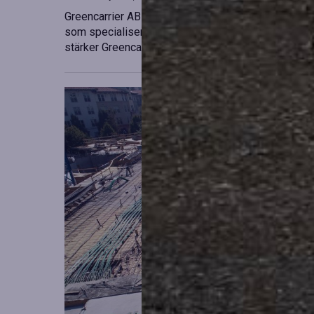
Greencarrier AB har förvärvat en majoritetsandel i
som specialiserar sig på försäljning, uthyrning och
stärker Greencarriers ställning inom containersekt