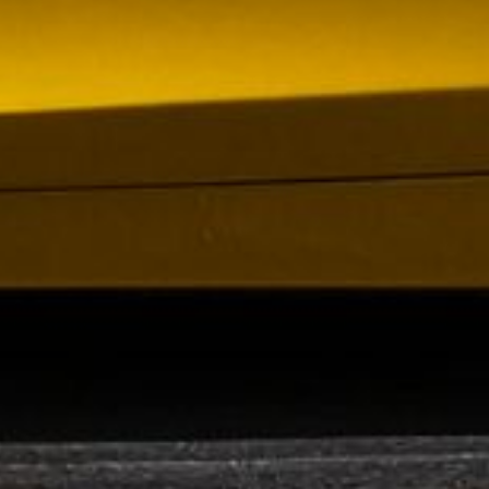
om förvärv av Containerhandel CARU