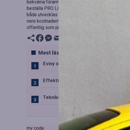
bekväma förarmiljön, det rymliga flaket, bra fjädrin
beställa PRO Litium Cargo genom ramavtal hos Add
både utvecklas och tillverkas i samarbete med en et
nere kostnaderna utan att tumma på kvaliteten. Det 
offentlig som privat sektor, får råd och möjlighet att
Mest lästa
Eviny och Statkraft förenar snabbladd
Effektiv drift av trafiktekniska system
Teknikens roll i den svenska speluppl
my code