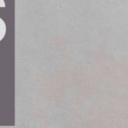
 är den första modellen i en ny serie eldrivna
en finns i två versioner, antingen med flak eller
ofta kliver i och ur fordonet. Fordonet är
korta stopp och förflyttningar, såsom parkskötsel
ska kunna utföra sina uppgifter utan onödiga
ktig del av denna design. Trots sina kompakta
v transportbehov. Flaket kan lasta upp till 1 000
ektiv avlastning. En svängradie på fem meter gör
t är viktigt i exempelvis kyrkogårdar och smala
ilket gör fordonet lämpligt för miljöer där buller
r noggrant utformat, med fokus på komfort. PRO
g och skivbromsar på alla hjul samt förarstöd som
 registrering som motorredskap klass 2 kan
lket ger fler medarbetare möjlighet att köra det.
ehovet av fordon som klarar krävande daglig
ien har utvecklats av E-TRON AB i samarbete
O Litium av PostNord i en upphandling av
r ett steg framåt när det gäller komfort och
itium Cargo levererades till Västerås pastorat
iv feedback. Användarna har uttryckt sig om den