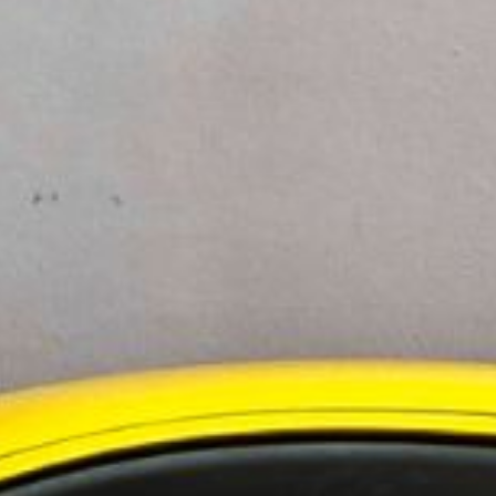
g och den tysta driften. Offentlig sektor kan nu
a. ”Eftersom det är vårt eget fordonsmärke som
ablerad fordonstillverkare har vi kunnat hålla
innebär att fler verksamheter, inom såväl
 ställa om till eldrift,” säger en talesperson.
ningstjänster i Norden
 i Sverige
evelsen