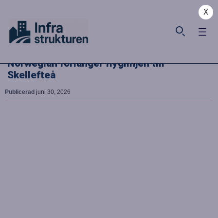
X
Norwegian förlänger flyglinjen till
Skellefteå
Publicerad
juni 30, 2026