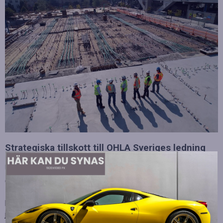
Strategiska tillskott till OHLA Sveriges ledning
Publicerad
juli 10, 2026
OHLA Sverige stärker sin ledningsgrupp genom att anställa
Malin Bergman som HR-chef och María Vazquez som
biträdande ekonomichef. Båda började sina nya tjänster den 1
juni 2026 och kommer att…