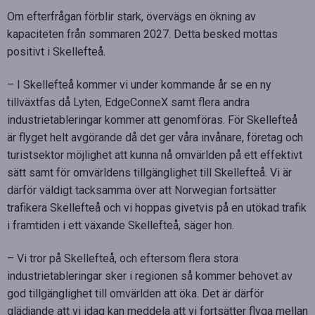
Om efterfrågan förblir stark, övervägs en ökning av
kapaciteten från sommaren 2027. Detta besked mottas
positivt i Skellefteå.
– I Skellefteå kommer vi under kommande år se en ny
tillväxtfas då Lyten, EdgeConneX samt flera andra
industrietableringar kommer att genomföras. För Skellefteå
är flyget helt avgörande då det ger våra invånare, företag och
turistsektor möjlighet att kunna nå omvärlden på ett effektivt
sätt samt för omvärldens tillgänglighet till Skellefteå. Vi är
därför väldigt tacksamma över att Norwegian fortsätter
trafikera Skellefteå och vi hoppas givetvis på en utökad trafik
i framtiden i ett växande Skellefteå, säger hon.
– Vi tror på Skellefteå, och eftersom flera stora
industrietableringar sker i regionen så kommer behovet av
god tillgänglighet till omvärlden att öka. Det är därför
glädjande att vi idag kan meddela att vi fortsätter flyga mellan