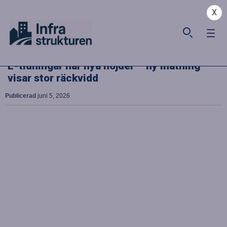
X
E-tidningar når nya höjder – ny mätning
visar stor räckvidd
Publicerad
juni 5, 2026