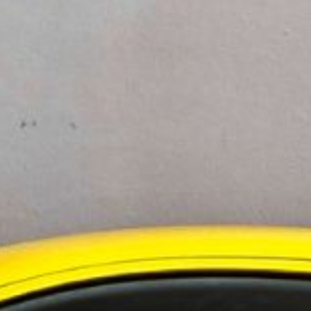
ösning som möter stadens behov idag och som
tnerskapet och det vi har åstadkommit
lanerar för ännu fler funktioner i framtiden,”
 bidragit till utvecklingen av Linköpings
även erkänns som en av Europas bästa.
l från Skidata och Thony Rysjö från Skidata.
ningstjänster i Norden
 i Sverige
evelsen