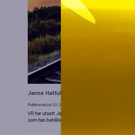
Janne Hattula tillträder som ny ledare för
Publicerad
juli 10, 2026
VR har utsett Janne Hattula att leda verksamheten f
som han behåller sitt ansvar i Finland. Detta sker 