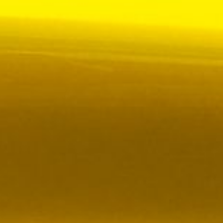
 VR City Traffic i Sverige och Finland
ör upphandlad kollektivtrafik i Sverige, samtidigt
i kölvattnet av Johan Oscarssons avsked från…