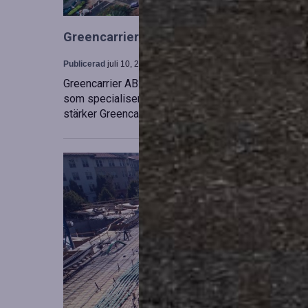
Greencarrier utökar sin verksamhet gen
Publicerad
juli 10, 2026
Greencarrier AB har förvärvat en majoritetsandel i
som specialiserar sig på försäljning, uthyrning och
stärker Greencarriers ställning inom containersekt