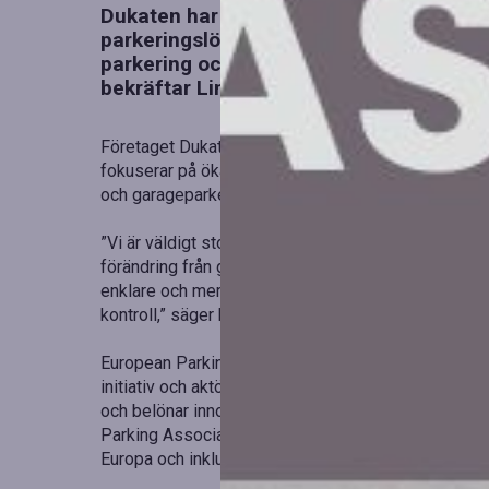
Dukaten har blivit utnämnd till vinnare 
parkeringslösning” vid EPA Awards, Eur
parkering och mobilitet. Priset, som del
bekräftar Linköpings position i framkant
Företaget Dukaten, i samarbete med Skidata, har t
fokuserar på ökad användarvänlighet, tillgänglighet
och garageparkering, abonnemang, biljettlösa betaln
”Vi är väldigt stolta över den här utmärkelsen. För 
förändring från grunden – vår idé har blivit verklig
enklare och mer pålitligt sätt att parkera, samtidigt
kontroll,” säger hon.
European Parking Association Awards (EPA Awards) 
initiativ och aktörer inom parkering och mobilitet. T
och belönar innovation, hållbarhet, användarvänlig
Parking Association, en organisation som förenar e
Europa och inkluderade åtta kategorier i år.