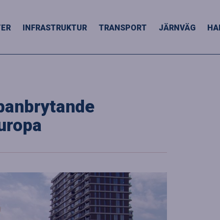
TER
INFRASTRUKTUR
TRANSPORT
JÄRNVÄG
HA
banbrytande
uropa