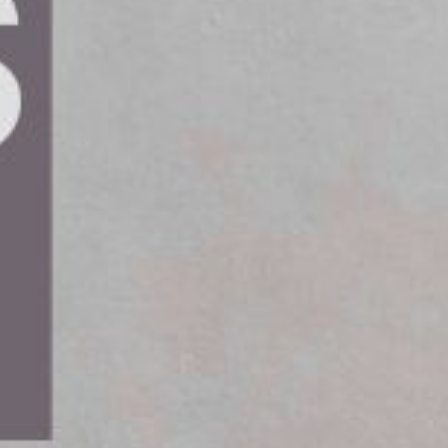
inom kategorin ”Bästa innovativa
opas mest framstående tävling för
ades ut i Bryssel den 17 september,
 av digitala parkeringslösningar.
ävlat med LinPark, en parkeringslösning som
 och hållbarhet. Systemet integrerar både gatu-
ingar samt elbilsladdning i en helhetslösning.
oss på Dukaten har det här handlat om verklig
het! Vi har kunnat erbjuda boende och besökare ett
 som vi som operatörer fått bättre insikt och
delas ut vartannat år och hyllar framstående
ävlingen är den mest prestigefyllda i sin kategori
het och samfällighet. Den anordnas av European
xperter, myndigheter och företag från hela