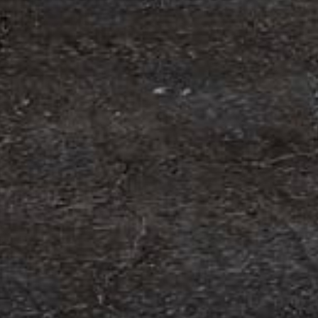
om förvärv av Containerhandel CARU
 Containerhandel CARU AB, ett svenskt företag
 skräddarsydda containerlösningar. Detta förvärv
orn och…