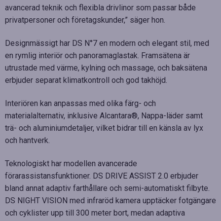
avancerad teknik och flexibla drivlinor som passar både
privatpersoner och företagskunder,” säger hon.
Designmässigt har DS N°7 en modern och elegant stil, med
en rymlig interiör och panoramaglastak. Framsätena är
utrustade med värme, kylning och massage, och baksätena
erbjuder separat klimatkontroll och god takhöjd.
Interiören kan anpassas med olika färg- och
materialalternativ, inklusive Alcantara®, Nappa-läder samt
trä- och aluminiumdetaljer, vilket bidrar till en känsla av lyx
och hantverk.
Teknologiskt har modellen avancerade
förarassistansfunktioner. DS DRIVE ASSIST 2.0 erbjuder
bland annat adaptiv farthållare och semi-automatiskt filbyte.
DS NIGHT VISION med infraröd kamera upptäcker fotgängare
och cyklister upp till 300 meter bort, medan adaptiva