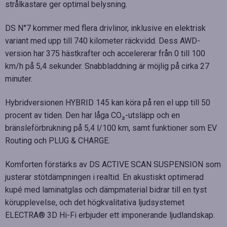
strålkastare ger optimal belysning.
DS N°7 kommer med flera drivlinor, inklusive en elektrisk
variant med upp till 740 kilometer räckvidd. Dess AWD-
version har 375 hästkrafter och accelererar från 0 till 100
km/h på 5,4 sekunder. Snabbladdning är möjlig på cirka 27
minuter.
Hybridversionen HYBRID 145 kan köra på ren el upp till 50
procent av tiden. Den har låga CO₂-utsläpp och en
bränsleförbrukning på 5,4 l/100 km, samt funktioner som EV
Routing och PLUG & CHARGE.
Komforten förstärks av DS ACTIVE SCAN SUSPENSION som
justerar stötdämpningen i realtid. En akustiskt optimerad
kupé med laminatglas och dämpmaterial bidrar till en tyst
körupplevelse, och det högkvalitativa ljudsystemet
ELECTRA® 3D Hi-Fi erbjuder ett imponerande ljudlandskap.