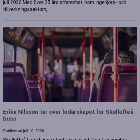
juli 2026.Med över 25 års erfarenhet inom ingenjörs- och
tillverkningssektorn,…
Erika Nilsson tar över ledarskapet för Skellefteå
buss
Publicerad
juli 10, 2026
Skellefteå buss har nu utsett sin nya vd. Den 1 november