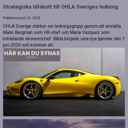
Strategiska tillskott till OHLA Sveriges ledning
Publicerad
juli 10, 2026
OHLA Sverige stärker sin ledningsgrupp genom att anställa
Malin Bergman som HR-chef och María Vazquez som
biträdande ekonomichef. Båda började sina nya tjänster den 1
juni 2026 och kommer att…
Betydelsen av snabb internetanslutning för e-
sport
Publicerad
juli 10, 2026
E-sport har utvecklats från att vara en hobby till en
professionell disciplin där varje millisekund kan avgöra
utgången av en tävling. Spelare lägger stor vikt vid hårdvara
och spelmekaniker, men…