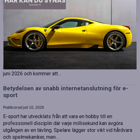
Strategiska tillskott till OHLA Sveriges ledning
Publicerad
juli 10, 2026
OHLA Sverige stärker sin ledningsgrupp genom att anställa
Malin Bergman som HR-chef och María Vazquez som
biträdande ekonomichef. Båda började sina nya tjänster den 1
juni 2026 och kommer att…
Betydelsen av snabb internetanslutning för e-
sport
Publicerad
juli 10, 2026
E-sport har utvecklats från att vara en hobby till en
professionell disciplin där varje millisekund kan avgöra
utgången av en tävling. Spelare lägger stor vikt vid hårdvara
och spelmekaniker, men…