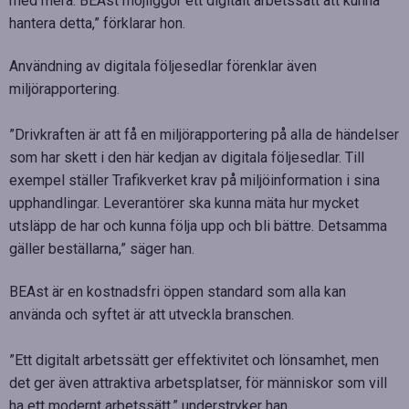
med mera. BEAst möjliggör ett digitalt arbetssätt att kunna
hantera detta,” förklarar hon.
Användning av digitala följesedlar förenklar även
miljörapportering.
”Drivkraften är att få en miljörapportering på alla de händelser
som har skett i den här kedjan av digitala följesedlar. Till
exempel ställer Trafikverket krav på miljöinformation i sina
upphandlingar. Leverantörer ska kunna mäta hur mycket
utsläpp de har och kunna följa upp och bli bättre. Detsamma
gäller beställarna,” säger han.
BEAst är en kostnadsfri öppen standard som alla kan
använda och syftet är att utveckla branschen.
”Ett digitalt arbetssätt ger effektivitet och lönsamhet, men
det ger även attraktiva arbetsplatser, för människor som vill
ha ett modernt arbetssätt,” understryker han.