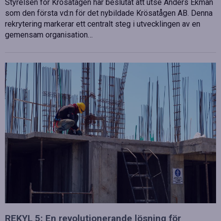
Styrelsen för Krösatågen har beslutat att utse Anders Ekman
som den första vd:n för det nybildade Krösatågen AB. Denna
rekrytering markerar ett centralt steg i utvecklingen av en
gemensam organisation…
REKYL 5: En revolutionerande lösning för