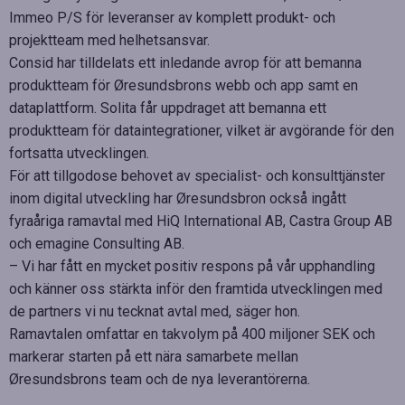
Immeo P/S för leveranser av komplett produkt- och
projektteam med helhetsansvar.
Consid har tilldelats ett inledande avrop för att bemanna
produktteam för Øresundsbrons webb och app samt en
dataplattform. Solita får uppdraget att bemanna ett
produktteam för dataintegrationer, vilket är avgörande för den
fortsatta utvecklingen.
För att tillgodose behovet av specialist- och konsulttjänster
inom digital utveckling har Øresundsbron också ingått
fyraåriga ramavtal med HiQ International AB, Castra Group AB
och emagine Consulting AB.
– Vi har fått en mycket positiv respons på vår upphandling
och känner oss stärkta inför den framtida utvecklingen med
de partners vi nu tecknat avtal med, säger hon.
Ramavtalen omfattar en takvolym på 400 miljoner SEK och
markerar starten på ett nära samarbete mellan
Øresundsbrons team och de nya leverantörerna.