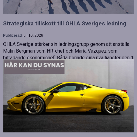
Strategiska tillskott till OHLA Sveriges ledning
Publicerad
juli 10, 2026
OHLA Sverige stärker sin ledningsgrupp genom att anställa
Malin Bergman som HR-chef och María Vazquez som
biträdande ekonomichef. Båda började sina nya tjänster den 1
juni 2026 och kommer att…
Betydelsen av snabb internetanslutning för e-
sport
Publicerad
juli 10, 2026
E-sport har utvecklats från att vara en hobby till en
professionell disciplin där varje millisekund kan avgöra
utgången av en tävling. Spelare lägger stor vikt vid hårdvara
och spelmekaniker, men…