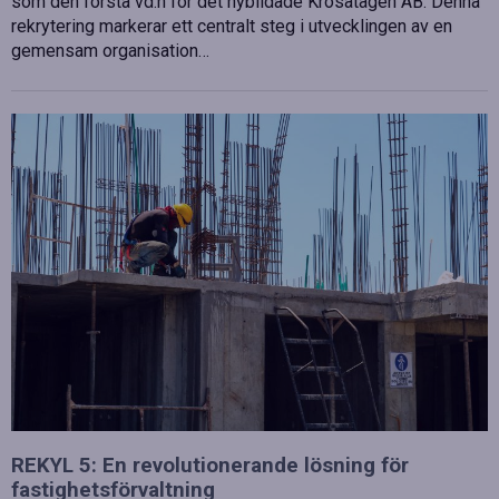
som den första vd:n för det nybildade Krösatågen AB. Denna
rekrytering markerar ett centralt steg i utvecklingen av en
gemensam organisation…
REKYL 5: En revolutionerande lösning för
fastighetsförvaltning